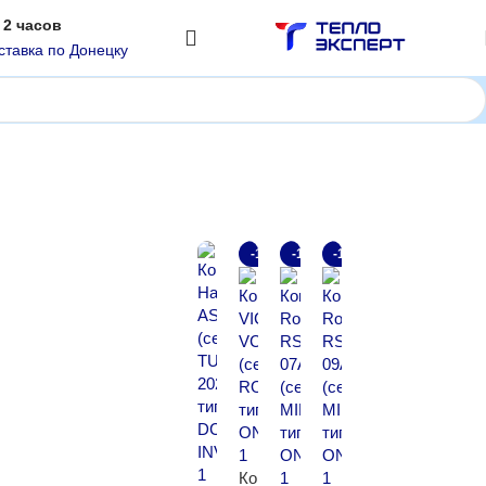
 2 часов
ставка по Донецку
Отображение 1–12 из 127
-18%
-13%
-14%
Ко