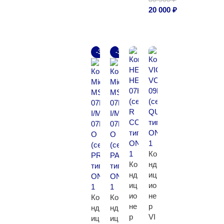
20 000
₽
В корзину
-32%
-39%
Ко
Ко
нд
нд
иц
иц
ио
ио
не
Ко
Ко
не
р
нд
нд
р
VI
иц
иц