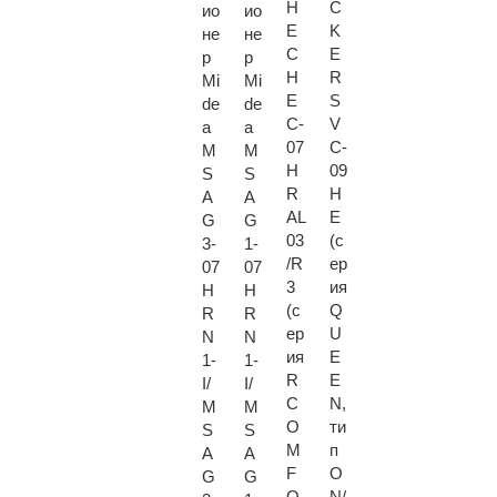
H
C
ио
ио
E
K
не
не
C
E
р
р
H
R
Mi
Mi
E
S
de
de
C-
V
a
a
07
C-
M
M
H
09
S
S
R
H
A
A
AL
E
G
G
03
(с
3-
1-
/R
ер
07
07
3
ия
H
H
(с
Q
R
R
ер
U
N
N
ия
E
1-
1-
R
E
I/
I/
C
N,
M
M
O
ти
S
S
M
п
A
A
F
O
G
G
O
N/