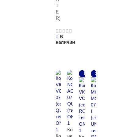
T
E
R)
В
наличии
Подробнее
-13%
-35%
Ко
Ко
нд
Ко