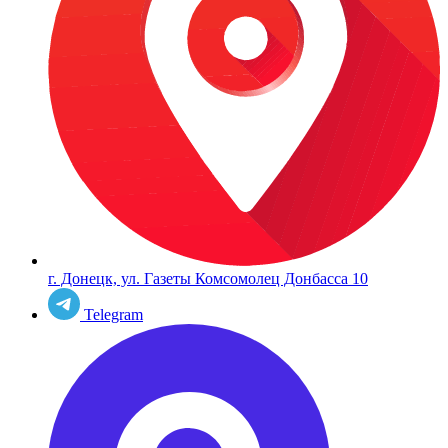
г. Донецк, ул. Газеты Комсомолец Донбасса 10
Telegram