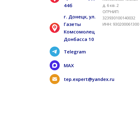
44б
д. 6 кв. 2
ОГРНИП:
г. Донецк, ул.
323930100140032
Газеты
ИНН: 930200061300
Комсомолец
Донбасса 10
Telegram
MAX
tep.expert@yandex.ru