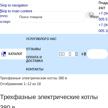
Подд
Skip to navigation
24/7
Skip to main content
+7 (9
505 5
+7 (9
005 1
УСЛУГИ
БЛОГ
О НАС
ОТЗЫВЫ
КАТАЛОГ
0
₽
ОПЛАТА И
ДОСТАВКА
КОНТАКТЫ
Главная
Котлы отопления
Электрические котлы
Трехфазные электрические котлы 380 в
Отображение 1–12 из 18
Трехфазные электрические котлы
380 в