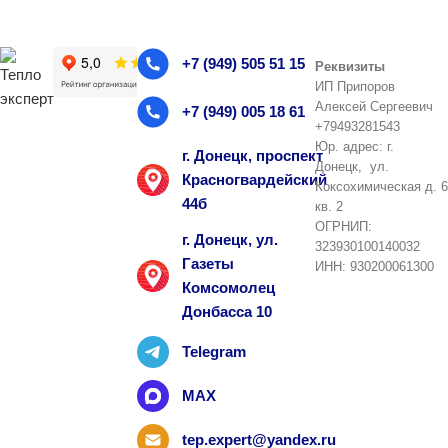
+7 (949) 505 51 15
Реквизиты
ИП Припоров
Алексей Сергеевич
+7 (949) 005 18 61
+79493281543
Юр. адрес: г.
г. Донецк, проспект
Донецк, ул.
Красногвардейский
Коксохимическая д. 6
44б
кв. 2
ОГРНИП:
г. Донецк, ул.
323930100140032
Газеты
ИНН: 930200061300
Комсомолец
Донбасса 10
Telegram
MAX
tep.expert@yandex.ru