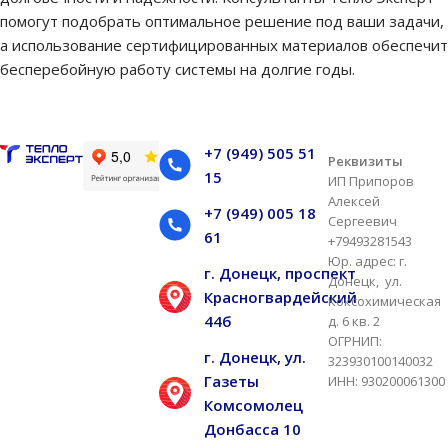
помогут подобрать оптимальное решение под ваши задачи,
а использование сертифицированных материалов обеспечит
бесперебойную работу системы на долгие годы.
+7 (949) 505 51
Реквизиты
15
ИП Припоров
Алексей
+7 (949) 005 18
Сергеевич
61
+79493281543
Юр. адрес: г.
г. Донецк, проспект
Донецк, ул.
Красногвардейский
Коксохимическая
44б
д. 6 кв. 2
ОГРНИП:
г. Донецк, ул.
323930100140032
Газеты
ИНН: 930200061300
Комсомолец
Донбасса 10