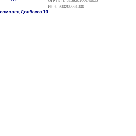
ОГРНИП: 323930100140032
ИНН: 930200061300
омсомолец Донбасса 10