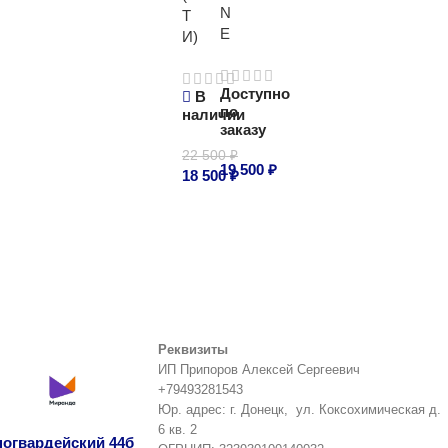
N
Т
E
И)
Доступно
В
по
наличии
заказу
22 500
₽
19 500
₽
18 500
₽
Подробнее
В корзину
Реквизиты
ИП Припоров Алексей Сергеевич
+79493281543
Юр. адрес: г. Донецк, ул. Коксохимическая д.
6 кв. 2
сногвардейский 44б