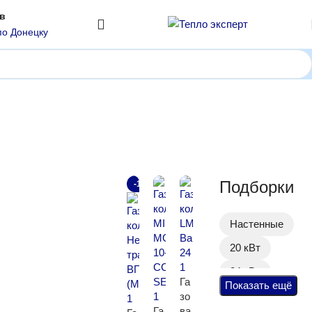
ов
по Донецку
Показаны все (3)
Подборки
-18%
Настенные
20 кВт
24 кВт
Га
Показать ещё
До 10 л/мин
зо
Га
ва