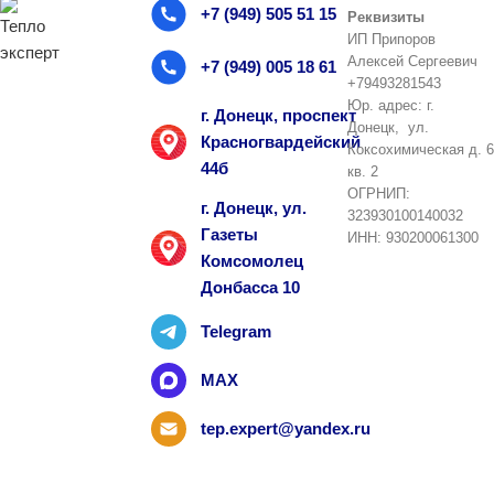
+7 (949) 505 51 15
Реквизиты
ИП Припоров
Алексей Сергеевич
+7 (949) 005 18 61
+79493281543
Юр. адрес: г.
г. Донецк, проспект
Донецк, ул.
Красногвардейский
Коксохимическая д. 6
44б
кв. 2
ОГРНИП:
г. Донецк, ул.
323930100140032
Газеты
ИНН: 930200061300
Комсомолец
Донбасса 10
Telegram
MAX
tep.expert@yandex.ru