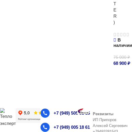
T
E
R
)
В
наличи
75 000
₽
68 900
₽
В корзи
+7 (949) 505 51 15
Реквизиты
ИП Припоров
Алексей Сергеевич
+7 (949) 005 18 61
+79493281543