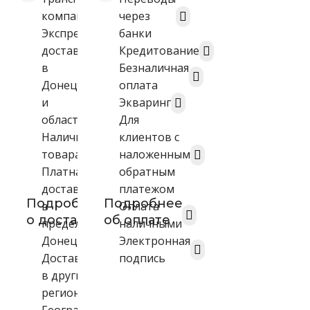
компанией
через
Экспресс-
банки
доставка
Кредитование
в
Безналичная
Донецке
оплата
и
Экваринг
области
Для
Наличие
клиентов с
товара
наложенным
Платная
обратным
доставка
платежом
Подробнее
Подробнее
в
Оплата
о доставке
об оплате
пределах
наличными
Донецка
Электронная
Доставка
подпись
в другие
регионы