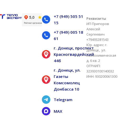
+7 (949) 505 51
Реквизиты
15
ИП Припоров
Алексей
+7 (949) 005 18
Сергеевич
61
+79493281543
Юр. адрес: г.
г. Донецк, проспект
Донецк, ул.
Красногвардейский
Коксохимическая
44б
д. 6 кв. 2
ОГРНИП:
г. Донецк, ул.
323930100140032
Газеты
ИНН: 930200061300
Комсомолец
Донбасса 10
Telegram
MAX