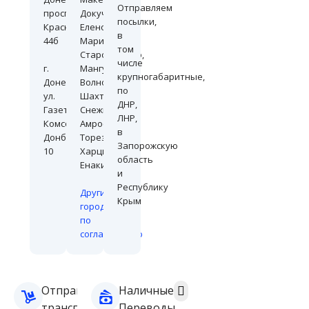
Отправляем
проспект
Докучаевск,
посылки,
Красногвардейский
Еленовка,
в
44б
Мариуполь,
том
Старобешево,
числе
г.
Мангуш,
крупногабаритные,
Донецк,
Волноваха,
по
ул.
Шахтёрск,
ДНР,
Газеты
Снежный,
ЛНР,
Комсомолец
Амросиевка,
в
Донбасса
Торез,
Запорожскую
10
Харцизск,
область
Енакиево
и
Республику
Другие
Крым
города
по
согласованию
Отправка
Наличные
транспортной
Переводы