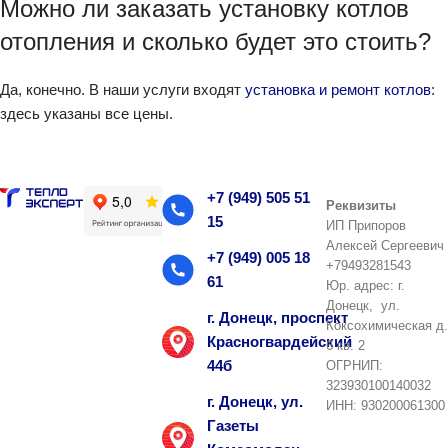
Можно ли заказать установку котлов
ус
отопления и сколько будет это стоить?
го
Т
Да, конечно. В наши услуги входят
установка и ремонт котлов
:
ко
здесь указаны все цены.
д
м
Т
+7 (949) 505 51
ко
Реквизиты
15
д
ИП Припоров
Алексей Сергеевич
м
+7 (949) 005 18
+79493281543
61
Т
Юр. адрес: г.
Донецк, ул.
ко
г. Донецк, проспект
Коксохимическая д.
д
Красногвардейский
6 кв. 2
м
44б
ОГРНИП:
323930100140032
Н
г. Донецк, ул.
ИНН: 930200061300
си
Газеты
Эл