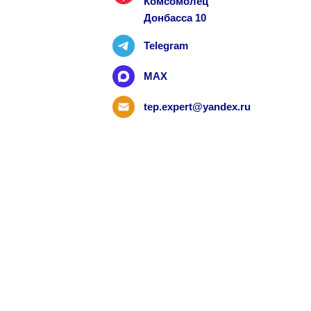
Комсомолец
ко
Донбасса 10
гр
Telegram
бе
С
MAX
те
tep.expert@yandex.ru
Т
н
ст
С
хр
С
Wi
Fi
М
к
Д