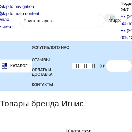
Подд
Skip to navigation
24/7
Skip to main content
+7 (9
505 5
+7 (9
005 1
УСЛУГИ
БЛОГ
О НАС
ОТЗЫВЫ
КАТАЛОГ
0
₽
ОПЛАТА И
ДОСТАВКА
КОНТАКТЫ
Главная
Бренд
Отображение 1–12 из 37
Товары бренда Игнис
Каталог