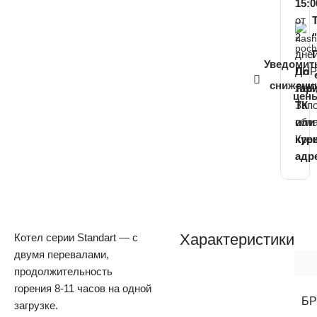
15:0
от
2
дне
Уведомит
ДНР
По
снижени
ЛНР
тар
цен
Зап
ТК
обла
или
Кры
кур
адр
Характеристики
Котел серии Standart — с
двумя перевалами,
продолжительность
горения 8-11 часов на одной
Б
загрузке.