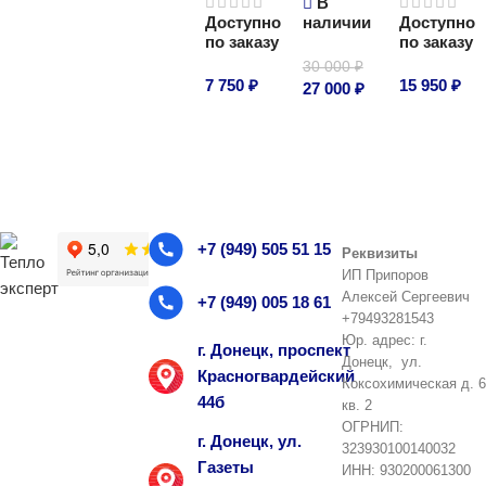
В
Доступно
наличии
Доступно
В корзину
В корзину
по заказу
по заказу
30 000
₽
7 750
₽
15 950
₽
27 000
₽
В корзину
В корзину
В корзину
+7 (949) 505 51 15
Реквизиты
ИП Припоров
Алексей Сергеевич
+7 (949) 005 18 61
+79493281543
Юр. адрес: г.
г. Донецк, проспект
Донецк, ул.
Красногвардейский
Коксохимическая д. 6
44б
кв. 2
ОГРНИП:
г. Донецк, ул.
323930100140032
Газеты
ИНН: 930200061300