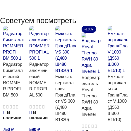
Советуем посмотреть
-10%
Радиатор
Радиатор
биметалл
алюмини
ический
евый
Емкость
Емкость
Водонагр
ROMME
ROMME
вертикал
вертикал
еватель
R PROFI
R PROFI
ьная
ьная
Royal
BM 500
AL 500
ГрандПла
ГрандПла
Thermo
ст VS 300
ст V 1000
RWH 80
(Д480
(Д960
Aqua
В
В
Ш480
Ш960
Inverter
наличии
наличии
В1820)
В1510)
750
₽
590
₽