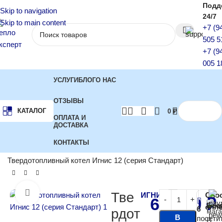
Подд
Skip to navigation
24/7
Skip to main content
+7 (9
505 5
+7 (9
005 1
УСЛУГИ
БЛОГ
О НАС
ОТЗЫВЫ
КАТАЛОГ
0
₽
ОПЛАТА И
ДОСТАВКА
КОНТАКТЫ
Главная
Котлы отопления
Твердотопливные котлы
Твердотопливный котел Игнис 12 (серия Стандарт)
Нажмите, чтобы увеличить
Тве
ИГНИС
Спо
67 500
₽
Бес
опл
6
рдот
В
посети
В