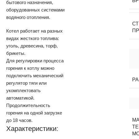
Б
бытового назначения,
оборудованных системами
водяного отопления.
С
П
Котел работает на разных
видах жесткого топлива:
уголь, древесина, торф,
брикеты.
Для регулировки процесса
горения к котлу можно
подключить механический
Р
регулятор тяги или
укомплектовать
автоматикой.
Продолжительность
горения на одной загрузке
МА
до 18 часов.
Т
Характеристики:
М