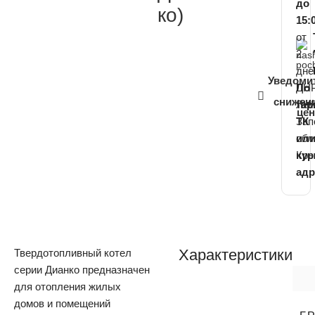
до
ко)
15:
от
2
дне
Уведоми
ДНР
По
снижен
ЛНР
та
це
Зап
ТК
обл
ил
Кр
кур
адр
Характеристики
Твердотопливный котел
серии Дианко предназначен
для отопления жилых
домов и помещений