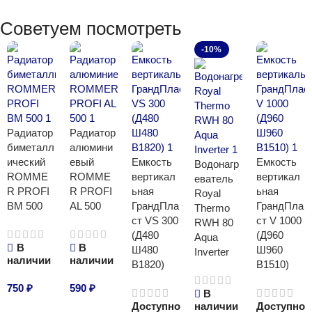
Советуем посмотреть
-10%
Радиатор
Радиатор
биметалл
алюмини
ический
евый
Емкость
Емкость
Водонагр
ROMME
ROMME
вертикал
вертикал
еватель
R PROFI
R PROFI
ьная
ьная
Royal
BM 500
AL 500
ГрандПла
ГрандПла
Thermo
ст VS 300
ст V 1000
RWH 80
(Д480
(Д960
Aqua
В
В
Ш480
Ш960
Inverter
наличии
наличии
В1820)
В1510)
750
₽
590
₽
В
Доступно
наличии
Доступно
В корзину
В корзину