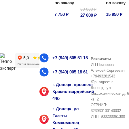
по заказу
по заказу
30 000
₽
7 750
₽
15 950
₽
27 000
₽
В корзину
В корзину
В корзину
+7 (949) 505 51 15
Реквизиты
ИП Припоров
Алексей Сергеевич
+7 (949) 005 18 61
+79493281543
Юр. адрес: г.
г. Донецк, проспект
Донецк, ул.
Красногвардейский
Коксохимическая д. 6
44б
кв. 2
ОГРНИП:
г. Донецк, ул.
323930100140032
Газеты
ИНН: 930200061300
Комсомолец