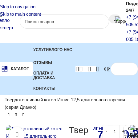
Подд
Skip to navigation
24/7
Skip to main content
+7 (9
505 5
+7 (9
005 1
УСЛУГИ
БЛОГ
О НАС
ОТЗЫВЫ
КАТАЛОГ
0
₽
ОПЛАТА И
ДОСТАВКА
КОНТАКТЫ
Главная
Котлы отопления
Твердотопливные котлы
Твердотопливный котел Игнис 12,5 длительного горения
(серия Дианко)
Твер
ИГНИС
Спо
72 500
Бес
Нажмите, чтобы увеличить
опл
7