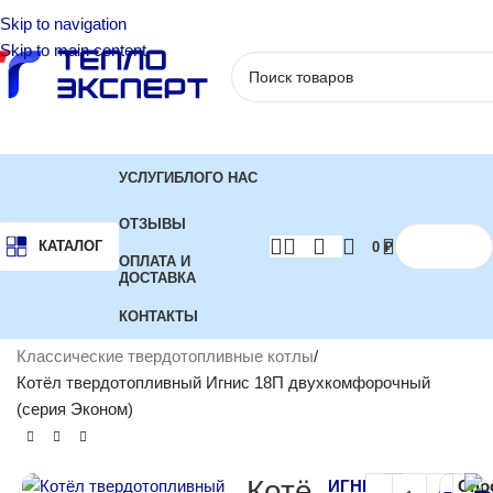
Skip to navigation
Skip to main content
УСЛУГИ
БЛОГ
О НАС
ОТЗЫВЫ
КАТАЛОГ
0
₽
ОПЛАТА И
ДОСТАВКА
КОНТАКТЫ
Главная
Котлы отопления
Твердотопливные котлы
Классические твердотопливные котлы
Котёл твердотопливный Игнис 18П двухкомфорочный
(серия Эконом)
Котё
ИГНИС
Спо