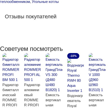
теплообменником
,
Угольные котлы
Отзывы покупателей
Советуем посмотреть
-10%
Радиатор
Радиатор
биметалл
алюмини
ический
евый
Емкость
Емкость
Водонагр
ROMME
ROMME
вертикал
вертикал
еватель
R PROFI
R PROFI
ьная
ьная
Royal