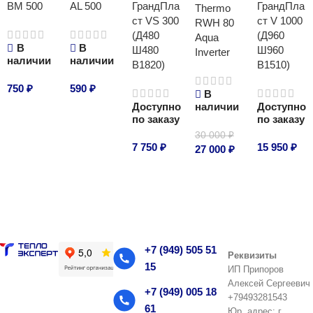
BM 500
AL 500
ГрандПла
ГрандПла
Thermo
ст VS 300
ст V 1000
RWH 80
(Д480
(Д960
Aqua
В
В
Ш480
Ш960
Inverter
наличии
наличии
В1820)
В1510)
750
₽
590
₽
В
Доступно
наличии
Доступно
В корзину
В корзину
по заказу
по заказу
30 000
₽
7 750
₽
15 950
₽
27 000
₽
В корзину
В корзину
В корзину
+7 (949) 505 51
Реквизиты
15
ИП Припоров
Алексей Сергеевич
+7 (949) 005 18
+79493281543
61
Юр. адрес: г.