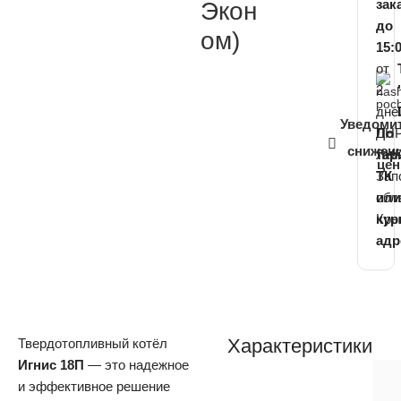
зак
Экон
до
ом)
15:
от
2
дне
Уведоми
ДНР
По
снижен
ЛНР
та
це
Зап
ТК
обл
ил
Кр
кур
адр
Характеристики
Твердотопливный котёл
Игнис 18П
— это надежное
и эффективное решение