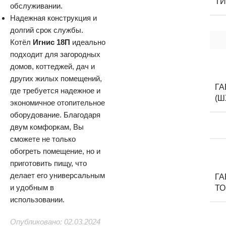
ТИ
обслуживании.
Надежная конструкция и
долгий срок службы.
Котёл
Игнис 18П
идеально
подходит для загородных
домов, коттеджей, дач и
других жилых помещений,
Г
где требуется надежное и
(Ш
экономичное отопительное
оборудование. Благодаря
двум комфоркам, Вы
сможете не только
обогреть помещение, но и
приготовить пищу, что
делает его универсальным
Г
и удобным в
Т
использовании.
Опубликовано: 02.03.2024