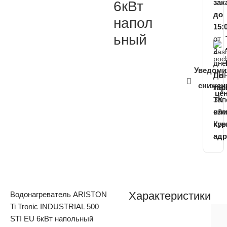
зак
6кВт
до
напол
15:
ьный
от
2
дне
Уведоми
ДНР
По
снижен
ЛНР
та
це
Зап
ТК
обл
ил
Кр
ку
адр
Характеристики
Водонагреватель ARISTON
Ti Tronic INDUSTRIAL 500
STI EU 6кВт напольный