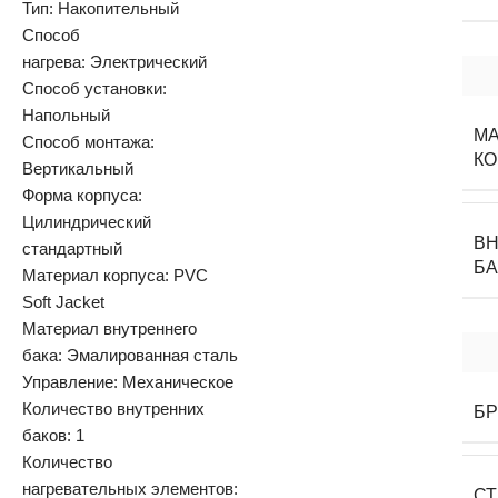
Тип: Накопительный
Способ
нагрева: Электрический
Способ установки:
Напольный
М
Способ монтажа:
К
Вертикальный
Форма корпуса:
Цилиндрический
В
стандартный
БА
Материал корпуса: PVC
Soft Jacket
Материал внутреннего
бака: Эмалированная сталь
Управление: Механическое
Количество внутренних
Б
баков: 1
Количество
нагревательных элементов:
С