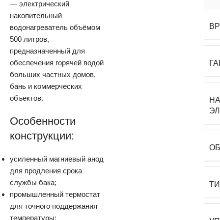
— электрический
накопительный
ВР
водонагреватель объёмом
500 литров,
предназначенный для
обеспечения горячей водой
ГА
больших частных домов,
бань и коммерческих
объектов.
Н
Э
Особенности
конструкции:
О
усиленный магниевый анод
для продления срока
службы бака;
Т
промышленный термостат
для точного поддержания
температуры;