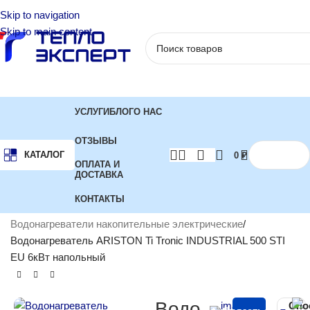
Skip to navigation
Skip to main content
УСЛУГИ
БЛОГ
О НАС
ОТЗЫВЫ
КАТАЛОГ
0
₽
ОПЛАТА И
ДОСТАВКА
КОНТАКТЫ
Главная
Водонагреватели
Водонагреватели накопительные электрические
Водонагреватель ARISTON Ti Tronic INDUSTRIAL 500 STI
EU 6кВт напольный
Водо
Спо