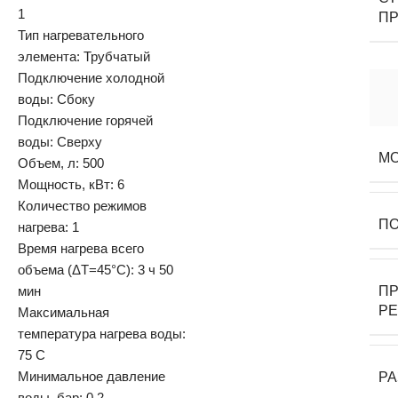
1
П
Тип нагревательного
элемента: Трубчатый
Подключение холодной
воды: Сбоку
Подключение горячей
воды: Сверху
М
Объем, л: 500
Мощность, кВт: 6
Количество режимов
П
нагрева: 1
Время нагрева всего
объема (ΔT=45°С): 3 ч 50
мин
П
Р
Максимальная
температура нагрева воды:
75 С
Минимальное давление
Р
воды, бар: 0,2