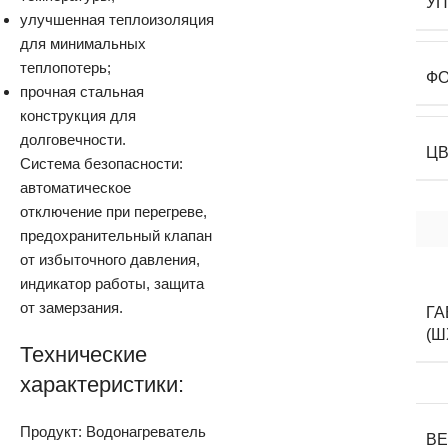
У
улучшенная теплоизоляция
для минимальных
теплопотерь;
Ф
прочная стальная
конструкция для
долговечности.
Ц
Система безопасности:
автоматическое
отключение при перегреве,
предохранительный клапан
от избыточного давления,
индикатор работы, защита
от замерзания.
Г
(Ш
Технические
характеристики:
Продукт: Водонагреватель
В