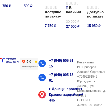
750
₽
590
₽
В
Доступно
наличии
Доступно
В корзину
В корзину
по заказу
по заказу
30 000
₽
7 750
₽
15 950
₽
27 000
₽
В корзину
В корзину
В корзину
+7 (949) 505 51
Реквизиты
15
ИП Припоров
Алексей Сергеевич
+7 (949) 005 18
+79493281543
61
Юр. адрес: г.
Донецк, ул.
г. Донецк, проспект
Коксохимическая д.
Красногвардейский
6 кв. 2
44б
ОГРНИП:
323930100140032