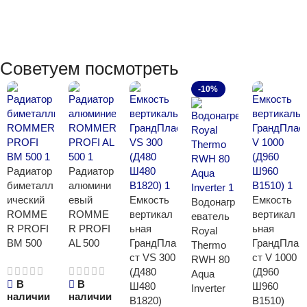
Советуем посмотреть
-10%
Радиатор
Радиатор
биметалл
алюмини
ический
евый
Емкость
Емкость
Водонагр
ROMME
ROMME
вертикал
вертикал
еватель
R PROFI
R PROFI
ьная
ьная
Royal
BM 500
AL 500
ГрандПла
ГрандПла
Thermo
ст VS 300
ст V 1000
RWH 80
(Д480
(Д960
Aqua
В
В
Ш480
Ш960
Inverter
наличии
наличии
В1820)
В1510)