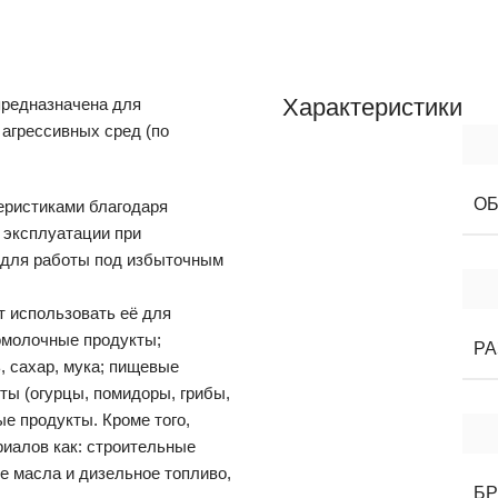
Характеристики
предназначена для
 агрессивных сред (по
О
еристиками благодаря
 эксплуатации при
а для работы под избыточным
т использовать её для
ломолочные продукты;
РА
, сахар, мука; пищевые
ты (огурцы, помидоры, грибы,
ые продукты. Кроме того,
риалов как: строительные
е масла и дизельное топливо,
Б