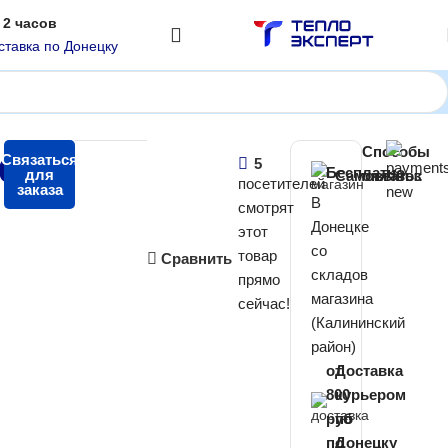
 2 часов
ставка по Донецку
1485 Ш650 В630)
Способы
00
Связаться
₽
5
Бесплатно
для
Самовывоз
оплаты:
посетителей
заказа
В
смотрят
Донецке
этот
со
товар
Сравнить
складов
прямо
магазина
сейчас!
(Калининский
район)
от
Доставка
800
курьером
руб
по
по
Донецку