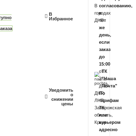
В
согласованию,
городах
в
В
тупно
Избранное
ДНР
тот
же
аказа
день,
если
заказ
до
15:00
от
ТК
2
"Наша
дней
Почта"
Уведомить
ДНР,
По
о
снижении
ЛНР,
тарифам
цены
Запорожская
ТК
область,
или
Крым
курьером
адресно