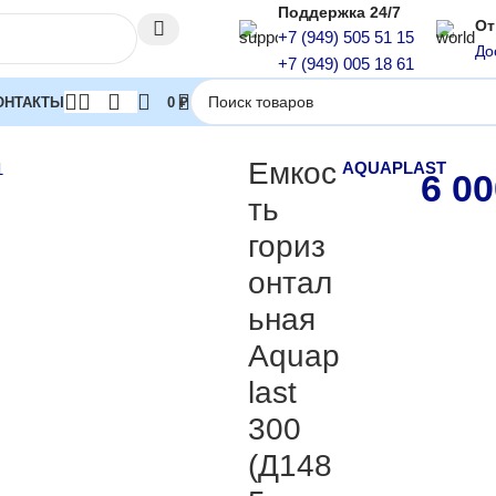
Поддержка 24/7
От
+7 (949) 505 51 15
До
+7 (949) 005 18 61
ОНТАКТЫ
0
₽
кости горизонтальные
Емкость горизонтальная Aquaplast 300 (Д
Емкос
AQUAPLAST
6 0
ть
гориз
онтал
ьная
Aquap
last
300
(Д148