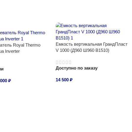
Емкость вертикальная ГрандПласт
атель Royal Thermo
V 1000 (Д960 Ш960 В1510)
a Inverter
Доступно по заказу
ии
14 500
₽
 000
₽
В корзину