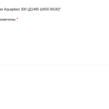
я Aquaplast 300 (Д1485 Ш650 В630)”
 помечены
*