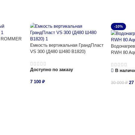
-10%
ый ROMMER
Емкость вертикальная ГрандПласт
Водонагрев
VS 300 (Д480 Ш480 В1820)
RWH 80 Aqu
Доступно по заказу
В налич
7 100
₽
27
30 000
₽
В корзину
В корзину