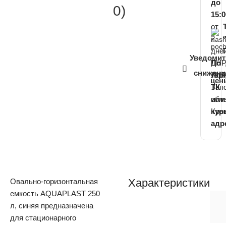
до
0)
15:0
от
2
дне
Уведомит
ДНР
По
снижени
ЛНР
тар
цен
Зап
ТК
обл
или
Кры
кур
адр
Характеристики
Овально-горизонтальная
емкость AQUAPLAST 250
л, синяя предназначена
для стационарного