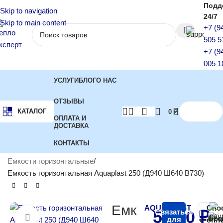
Подд
Skip to navigation
24/7
Skip to main content
+7 (9
505 5
+7 (9
005 1
УСЛУГИ
БЛОГ
О НАС
ОТЗЫВЫ
КАТАЛОГ
0
₽
ОПЛАТА И
ДОСТАВКА
КОНТАКТЫ
Главная
Баки и емкости для воды
Емкости накопительные
Емкости горизонтальные
Емкость горизонтальная Aquaplast 250 (Д940 Ш640 В730)
Емк
AQUAPLAST
Спо
5 500
Связаться
₽
Бес
Нажмите, чтобы увеличить
для
опл
3