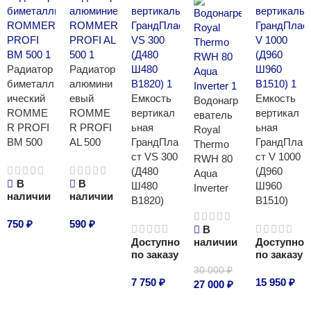
Радиатор
Радиатор
биметалл
алюмини
ический
евый
Емкость
Емкость
Водонагр
ROMME
ROMME
вертикал
вертикал
еватель
R PROFI
R PROFI
ьная
ьная
Royal
BM 500
AL 500
ГрандПла
ГрандПла
Thermo
ст VS 300
ст V 1000
RWH 80
(Д480
(Д960
Aqua
В
В
Ш480
Ш960
Inverter
наличии
наличии
В1820)
В1510)
750
₽
590
₽
В
Доступно
наличии
Доступно
В корзину
В корзину
по заказу
по заказу
30 000
₽
7 750
₽
15 950
₽
27 000
₽
В корзину
В корзину
В корзину