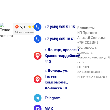
+7 (949) 505 51 15
Реквизиты
ИП Припоров
Алексей Сергеевич
+7 (949) 005 18 61
+79493281543
Юр. адрес: г.
г. Донецк, проспект
Донецк, ул.
Красногвардейский
Коксохимическая д. 6
44б
кв. 2
ОГРНИП:
г. Донецк, ул.
323930100140032
Газеты
ИНН: 930200061300
Комсомолец
Донбасса 10
Telegram
MAX