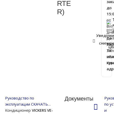
зак
RTE
до
R)
15:
от
2
дне
Уведоми
ДНР
По
снижен
ЛНР
та
це
Зап
ТК
обл
ил
Кр
кур
адр
Руководство по
Документы
Руко
эксплуатации СКАЧАТЬ…
по у
Кондиционер
VICKERS VE-
и