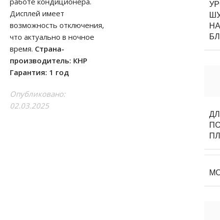
работе кондиционера.
У
Дисплей имеет
Ш
возможность отключения,
НА
что актуально в ночное
Б
время.
Страна-
производитель: КНР
Гарантия: 1 год
Опубликовано:
02.03.2025
Д
П
П
М