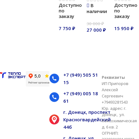
Доступно
Доступно
В
В корзину
В корзину
по
по
наличии
заказу
заказу
30 000
₽
7 750
₽
15 950
₽
27 000
₽
В корзину
В корзину
В корзину
+7 (949) 505 51
Реквизиты
15
ИП Припоров
Алексей
+7 (949) 005 18
Сергеевич
61
+79493281543
Юр. адрес: г.
г. Донецк, проспект
Донецк, ул.
Красногвардейский
Коксохимическая
44б
д. 6 кв. 2
ОГРНИП:
г. Донецк, ул.