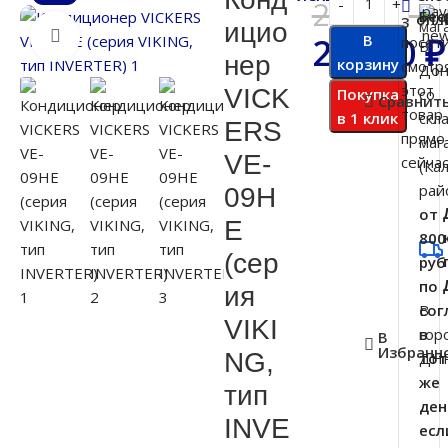
29 500
₽
Бес
опл
3
ицио
Нажмите, чтобы увеличить
26 000
В
₽
посет
В
нер
корзину
смотр
Дон
этот
VICK
Покупка
со
Сравнит
товар
в 1 клик
скл
ERS
прямо
маг
VE-
сейчас
(Ка
рай
09H
от
E
800
(сер
руб
по
ия
В
сог
VIKI
гор
в
В
Избранн
NG,
ДН
тот
же
тип
ден
INVE
есл