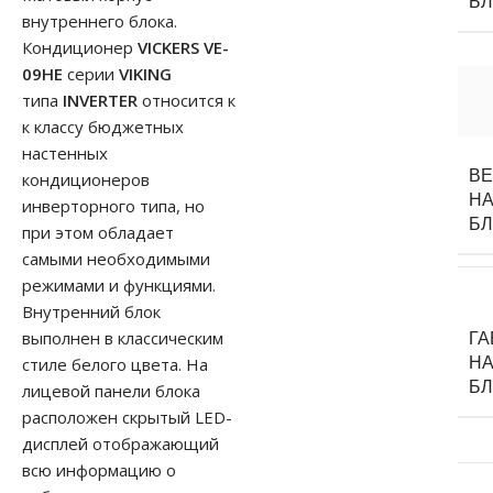
Б
внутреннего блока.
Кондиционер
VICKERS VE-
09HE
серии
VIKING
типа
INVERTER
относится к
к классу бюджетных
настенных
В
кондиционеров
НА
инверторного типа, но
Б
при этом обладает
самыми необходимыми
режимами и функциями.
Внутренний блок
выполнен в классическим
Г
стиле белого цвета. На
НА
Б
лицевой панели блока
расположен скрытый LED-
дисплей отображающий
всю информацию о