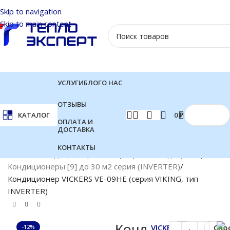
Skip to navigation
Skip to main content
УСЛУГИ
БЛОГ
О НАС
ОТЗЫВЫ
0
₽
КАТАЛОГ
ОПЛАТА И
ДОСТАВКА
КОНТАКТЫ
Главная
Кондиционеры
Инверторные кондиционеры
Кондиционеры [9] до 30 м2 серия (INVERTER)
Кондиционер VICKERS VE-09HE (серия VIKING, тип
INVERTER)
Конд
VICKERS
Спо
-12%