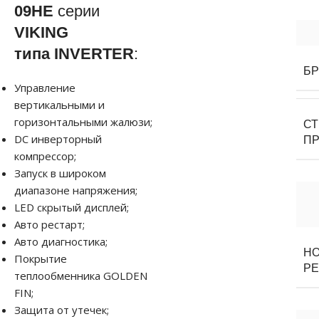
09HE
серии
VIKING
типа
INVERTER
:
Б
Управление
вертикальными и
горизонтальными жалюзи;
С
DC инверторный
П
компрессор;
Запуск в широком
диапазоне напряжения;
LED скрытый дисплей;
Авто рестарт;
Авто диагностика;
Н
Покрытие
Р
теплообменника GOLDEN
FIN;
Защита от утечек;