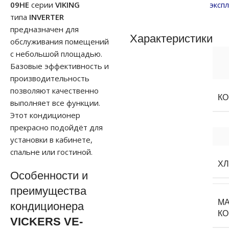
09HE
серии
VIKING
эксп
типа
INVERTER
предназначен для
Характеристики
обслуживания помещений
с небольшой площадью.
Базовые эффективность и
производительность
позволяют качественно
К
выполняет все функции.
Этот кондиционер
прекрасно подойдёт для
установки в кабинете,
спальне или гостиной.
Х
Особенности и
преимущества
М
кондиционера
К
VICKERS VE-