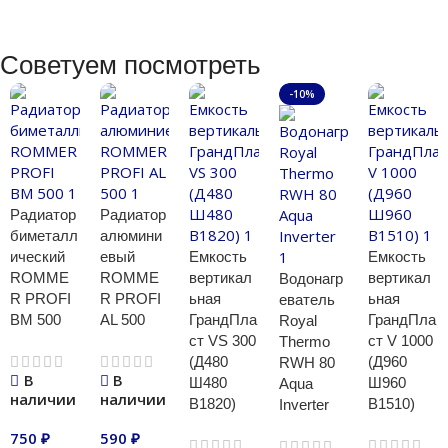
Советуем посмотреть
-10%
Радиатор
Радиатор
биметалл
алюмини
ический
евый
Емкость
Емкость
ROMME
ROMME
вертикал
вертикал
Водонагр
R PROFI
R PROFI
ьная
ьная
еватель
BM 500
AL 500
ГрандПла
ГрандПла
Royal
ст VS 300
ст V 1000
Thermo
(Д480
(Д960
RWH 80
В
В
Ш480
Ш960
Aqua
наличии
наличии
В1820)
В1510)
Inverter
750
₽
590
₽