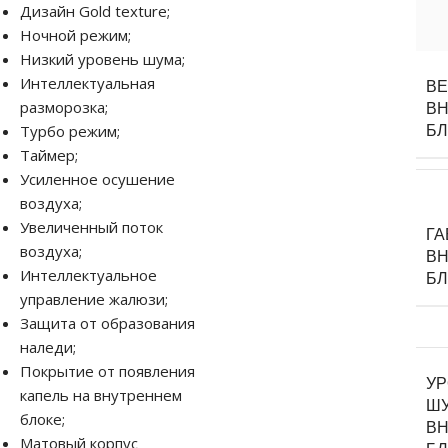
Дизайн Gold texture;
Ночной режим;
Низкий уровень шума;
Интеллектуальная
В
разморозка;
ВН
Турбо режим;
Б
Таймер;
Усиленное осушение
воздуха;
Увеличенный поток
Г
воздуха;
ВН
Интеллектуальное
Б
управление жалюзи;
Защита от образования
наледи;
Покрытие от появления
У
капель на внутреннем
Ш
блоке;
ВН
Матовый корпус