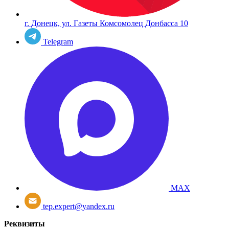
г. Донецк, ул. Газеты Комсомолец Донбасса 10
Telegram
MAX
tep.expert@yandex.ru
Реквизиты