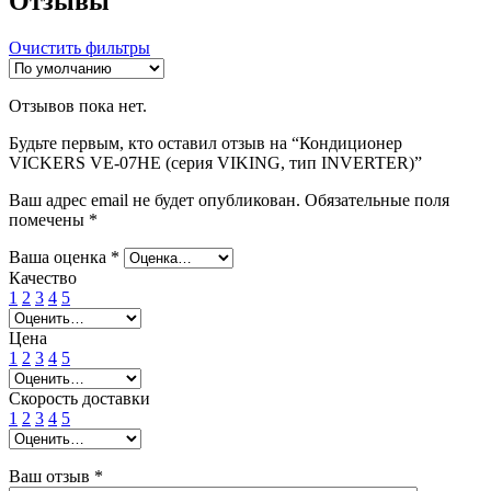
Отзывы
Очистить фильтры
Отзывов пока нет.
Будьте первым, кто оставил отзыв на “Кондиционер
VICKERS VE-07HE (серия VIKING, тип INVERTER)”
Ваш адрес email не будет опубликован.
Обязательные поля
помечены
*
Ваша оценка
*
Качество
1
2
3
4
5
Цена
1
2
3
4
5
Скорость доставки
1
2
3
4
5
Ваш отзыв
*