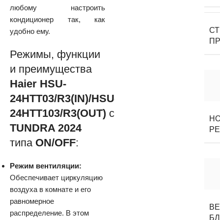
любому настроить
кондиционер так, как
С
удобно ему.
П
Режимы, функции
и преимущества
Haier HSU-
24HTT03/R3(IN)/HSU-
24HTT103/R3(OUT)
серии
Н
TUNDRA 2024
Р
типа
ON/OFF
:
Режим вентиляции:
Обеспечивает циркуляцию
воздуха в комнате и его
равномерное
ВЕ
распределение. В этом
Б