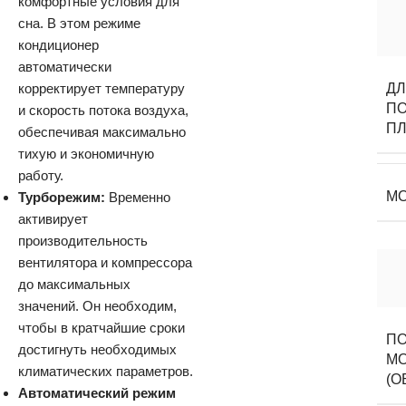
комфортные условия для
сна. В этом режиме
кондиционер
автоматически
корректирует температуру
Д
П
и скорость потока воздуха,
П
обеспечивая максимально
тихую и экономичную
работу.
М
Турборежим:
Временно
активирует
производительность
вентилятора и компрессора
до максимальных
значений. Он необходим,
чтобы в кратчайшие сроки
ПО
достигнуть необходимых
М
климатических параметров.
(О
Автоматический режим