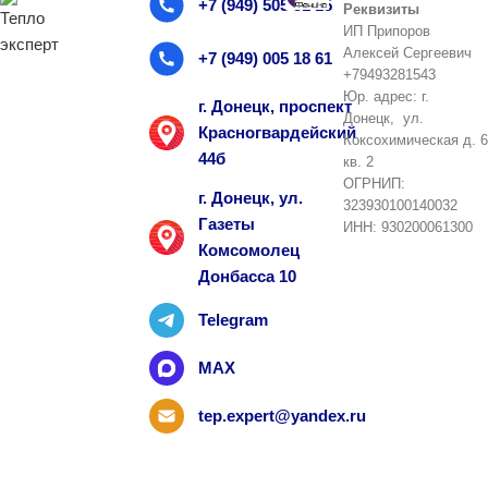
+7 (949) 505 51 15
Реквизиты
ИП Припоров
Алексей Сергеевич
+7 (949) 005 18 61
+79493281543
Юр. адрес: г.
г. Донецк, проспект
Донецк, ул.
Красногвардейский
Коксохимическая д. 6
44б
кв. 2
ОГРНИП:
г. Донецк, ул.
323930100140032
Газеты
ИНН: 930200061300
Комсомолец
Донбасса 10
Telegram
MAX
tep.expert@yandex.ru