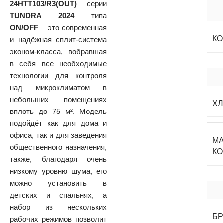
24HTT103/R3(OUT)
серии
TUNDRA 2024
типа
ON/OFF
– это современная
К
и надёжная сплит-система
эконом-класса, вобравшая
в себя все необходимые
технологии для контроля
над микроклиматом в
небольших помещениях
Х
вплоть до 75 м². Модель
подойдёт как для дома и
офиса, так и для заведения
М
общественного назначения,
К
также, благодаря очень
низкому уровню шума, его
можно установить в
детских и спальнях, а
набор из нескольких
Б
рабочих режимов позволит