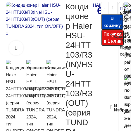
Конди
HAIER
Спо
67 000
Бе
опл
5
ционе
В
посе
В
р Haier
корзину
смот
До
этот
HSU-
Покупка
со
Сравни
това
в 1 клик
ск
24HTT
прям
ма
Нажмите, чтобы увеличить
103/R3
сейча
(К
рай
(IN)/HS
от
U-
80
24HTT
ру
по
103/R3
В
со
(OUT)
го
в
В
Избран
(серия
ДН
то
же
TUND
де