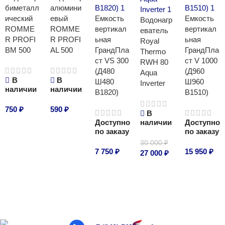
биметалл
алюмини
ический
евый
Емкость
Емкость
Водонагр
ROMME
ROMME
вертикал
вертикал
еватель
R PROFI
R PROFI
ьная
ьная
Royal
BM 500
AL 500
ГрандПла
ГрандПла
Thermo
ст VS 300
ст V 1000
RWH 80
(Д480
(Д960
Aqua
В
В
Ш480
Ш960
Inverter
наличии
наличии
В1820)
В1510)
750
₽
590
₽
В
Доступно
наличии
Доступно
В корзину
В корзину
по заказу
по заказу
30 000
₽
7 750
₽
15 950
₽
27 000
₽
В корзину
В корзину
В корзину