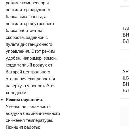
режиме компрессор и
вентилятор наружного
блока выключены, а
вентилятор внутреннего
Г
блока работает на
ВН
скорости, заданной с
Б
пульта дистанционного
управления. Этот режим
удобен, например, зимой,
когда тёплый воздух от
У
батарей центрального
Ш
отопления скапливается
ВН
наверху, а у ног остаётся
Б
холодным.
Режим осушения:
Уменьшает влажность
воздуха без значительного
снижения температуры.
Принцип работы: