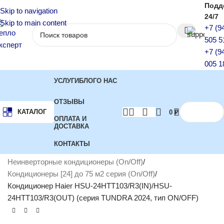
Подд
Skip to navigation
24/7
Skip to main content
+7 (9
505 5
+7 (9
005 1
УСЛУГИ
БЛОГ
О НАС
ОТЗЫВЫ
КАТАЛОГ
0
₽
ОПЛАТА И
ДОСТАВКА
КОНТАКТЫ
Главная
Кондиционеры
Неинверторные кондиционеры (On/Off)
Кондиционеры [24] до 75 м2 серия (On/Off)
Кондиционер Haier HSU-24HTT103/R3(IN)/HSU-
24HTT103/R3(OUT) (серия TUNDRA 2024, тип ON/OFF)