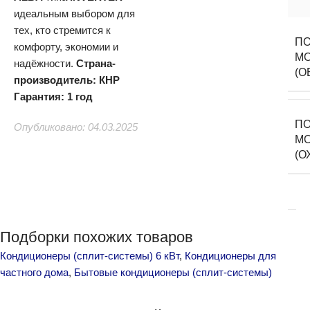
идеальным выбором для
тех, кто стремится к
ПО
комфорту, экономии и
М
надёжности.
Страна-
(О
производитель: КНР
Гарантия: 1 год
ПО
Опубликовано: 04.03.2025
М
(О
Подборки похожих товаров
Кондиционеры (сплит-системы) 6 кВт
,
Кондиционеры для
частного дома
,
Бытовые кондиционеры (сплит-системы)