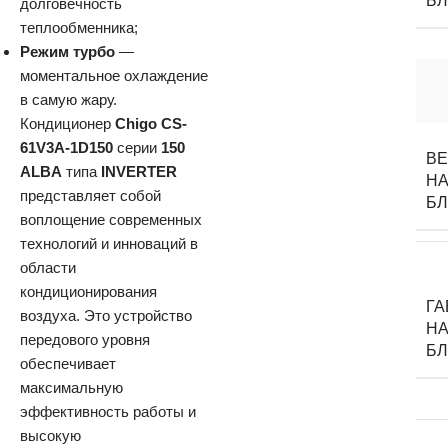
Б
долговечность
теплообменника;
Режим турбо
—
моментальное охлаждение
в самую жару.
Кондиционер
Chigo CS-
61V3A-1D150
серии
150
В
ALBA
типа
INVERTER
НА
представляет собой
Б
воплощение современных
технологий и инноваций в
области
кондиционирования
Г
воздуха. Это устройство
НА
передового уровня
Б
обеспечивает
максимальную
эффективность работы и
высокую