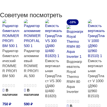
Советуем посмотреть
-10%
Радиатор
Радиатор
биметалл
алюмини
ический
евый
Емкость
Емкость
Водонагр
ROMME
ROMME
вертикал
вертикал
еватель
R PROFI
R PROFI
ьная
ьная
Royal
BM 500
AL 500
ГрандПла
ГрандПла
Thermo
ст VS 300
ст V 1000
RWH 80
(Д480
(Д960
Aqua
В
В
Ш480
Ш960
Inverter
наличии
наличии
В1820)
В1510)
750
₽
590
₽
В