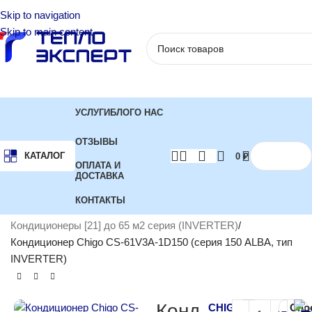
Skip to navigation
Skip to main content
УСЛУГИ
БЛОГ
О НАС
ОТЗЫВЫ
КАТАЛОГ
0
₽
ОПЛАТА И
ДОСТАВКА
КОНТАКТЫ
Главная
Кондиционеры
Инверторные кондиционеры
Кондиционеры [21] до 65 м2 серия (INVERTER)
Кондиционер Chigo CS-61V3A-1D150 (серия 150 ALBA, тип
INVERTER)
Конд
CHIGO
Спо