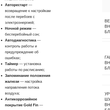
Авторестарт
—
возвращение к настройкам
после перебоев с
В
электроэнергией;
ВН
Ночной режим
—
Б
бесперебойный сон;
Автодиагностика
—
контроль работы и
предупреждение об
Г
ошибках;
ВН
Таймер
— установка
Б
работы по расписанию;
Запоминание положения
жалюзи
— настройка
направления потока
воздуха;
У
Антикоррозийное
Ш
ВН
покрытие Gold Fin
—