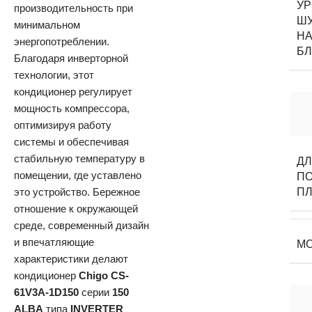
У
производительность при
Ш
минимальном
НА
энергопотреблении.
Б
Благодаря инверторной
технологии, этот
кондиционер регулирует
мощность компрессора,
оптимизируя работу
системы и обеспечивая
стабильную температуру в
Д
помещении, где уставлено
П
это устройство. Бережное
П
отношение к окружающей
среде, современный дизайн
и впечатляющие
М
характеристики делают
кондиционер
Chigo CS-
61V3A-1D150
серии
150
ALBA
типа
INVERTER