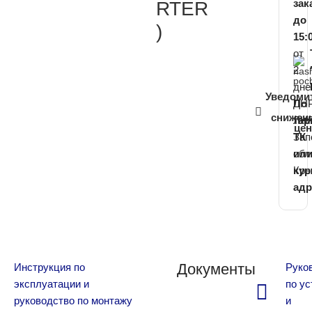
зак
RTER
до
)
15:
от
2
дне
Уведоми
ДНР
По
снижен
ЛНР
та
це
Зап
ТК
обл
ил
Кр
кур
адр
Документы
Инструкция по
Руко
эксплуатации и
по ус
руководство по монтажу
и