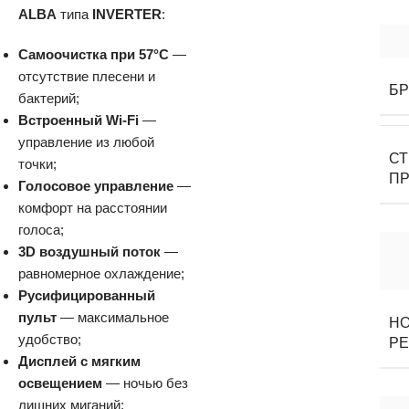
ALBA
типа
INVERTER
:
Самоочистка при 57°C
—
отсутствие плесени и
Б
бактерий;
Встроенный Wi-Fi
—
управление из любой
С
точки;
П
Голосовое управление
—
комфорт на расстоянии
голоса;
3D воздушный поток
—
равномерное охлаждение;
Русифицированный
пульт
— максимальное
Н
удобство;
Р
Дисплей с мягким
освещением
— ночью без
лишних миганий;