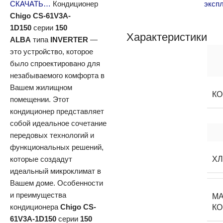
СКАЧАТЬ
…
Кондиционер
эксп
Chigo CS-61V3A-
1D150
серии
150
Характеристики
ALBA
типа
INVERTER
—
это устройство, которое
было спроектировано для
незабываемого комфорта в
Вашем жилищном
К
помещении. Этот
кондиционер представляет
собой идеальное сочетание
передовых технологий и
функциональных решений,
которые создадут
Х
идеальный микроклимат в
Вашем доме. Особенности
и преимущества
М
кондиционера
Chigo CS-
К
61V3A-1D150
серии
150