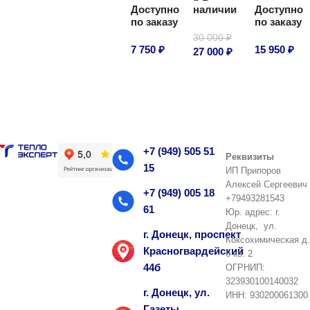
Доступно
наличии
Доступно
В корзину
В корзину
по заказу
по заказу
30 000
₽
7 750
₽
15 950
₽
27 000
₽
В корзину
В корзину
В корзину
+7 (949) 505 51
Реквизиты
15
ИП Припоров
Алексей Сергеевич
+7 (949) 005 18
+79493281543
61
Юр. адрес: г.
Донецк, ул.
г. Донецк, проспект
Коксохимическая д.
Красногвардейский
6 кв. 2
44б
ОГРНИП:
323930100140032
г. Донецк, ул.
ИНН: 930200061300
Газеты