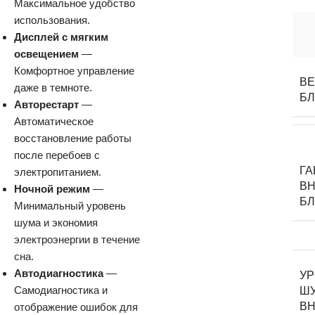
Максимальное удобство
использования.
Дисплей с мягким
освещением
—
Комфортное управление
ВЕ
даже в темноте.
Б
Авторестарт
—
Автоматическое
восстановление работы
после перебоев с
Г
электропитанием.
ВН
Ночной режим
—
Б
Минимальный уровень
шума и экономия
электроэнергии в течение
сна.
Автодиагностика
—
У
Самодиагностика и
Ш
ВН
отображение ошибок для