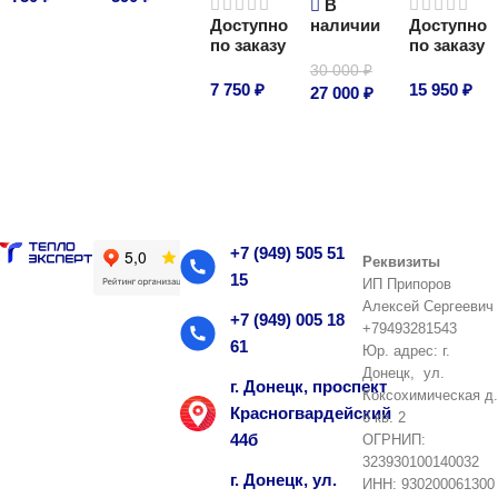
В
Доступно
наличии
Доступно
В корзину
В корзину
по заказу
по заказу
30 000
₽
7 750
₽
15 950
₽
27 000
₽
В корзину
В корзину
В корзину
+7 (949) 505 51
Реквизиты
15
ИП Припоров
Алексей Сергеевич
+7 (949) 005 18
+79493281543
61
Юр. адрес: г.
Донецк, ул.
г. Донецк, проспект
Коксохимическая д.
Красногвардейский
6 кв. 2
44б
ОГРНИП:
323930100140032
г. Донецк, ул.
ИНН: 930200061300