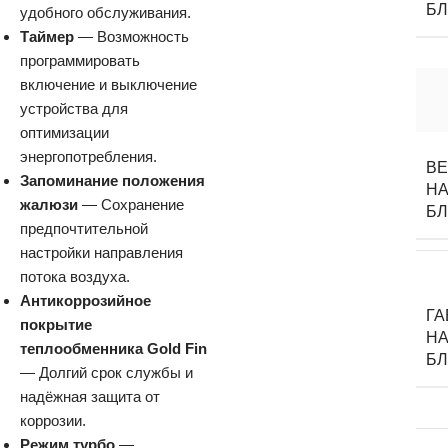
Б
удобного обслуживания.
Таймер
— Возможность
программировать
включение и выключение
устройства для
оптимизации
энергопотребления.
В
Запоминание положения
НА
жалюзи
— Сохранение
Б
предпочтительной
настройки направления
потока воздуха.
Антикоррозийное
Г
покрытие
НА
теплообменника Gold Fin
Б
— Долгий срок службы и
надёжная защита от
коррозии.
Режим турбо
—