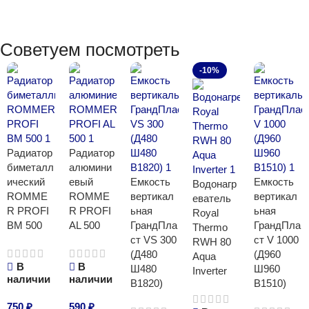
Советуем посмотреть
-10%
Радиатор
Радиатор
биметалл
алюмини
ический
евый
Емкость
Емкость
Водонагр
ROMME
ROMME
вертикал
вертикал
еватель
R PROFI
R PROFI
ьная
ьная
Royal
BM 500
AL 500
ГрандПла
ГрандПла
Thermo
ст VS 300
ст V 1000
RWH 80
(Д480
(Д960
Aqua
В
В
Ш480
Ш960
Inverter
наличии
наличии
В1820)
В1510)
750
₽
590
₽