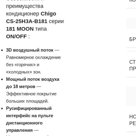
преимущества
кондиционер
Chigo
CS-25H3A-B181
серии
181 MOON
типа
ON/OFF
:
Б
3D воздушный поток
—
Равномерное охлаждение
С
без «горячих» и
П
«холодных» зон.
Мощный поток воздуха
до 18 метров
—
Эффективное покрытие
больших площадей.
Русифицированный
интерфейс на пульте
Н
дистанционного
Р
управления
—