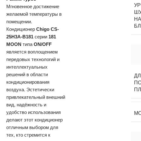
У
Мгновенное достижение
Ш
желаемой температуры в
НА
помещении.
Б
Кондиционер
Chigo CS-
25H3A-B181
серии
181
MOON
типа
ON/OFF
является воплощением
передовых технологий и
интеллектуальных
решений в области
Д
кондиционирования
П
воздуха. Эстетически
П
привлекательный внешний
вид, надёжность и
удобство использования
М
делают этот кондиционер
отличным выбором для
тех, кто стремится к