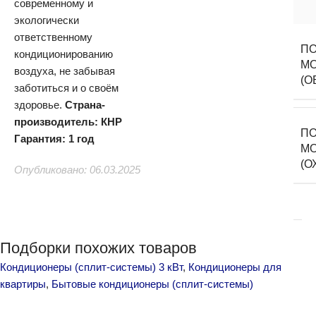
современному и
экологически
ответственному
ПО
кондиционированию
М
воздуха, не забывая
(О
заботиться и о своём
здоровье.
Страна-
производитель: КНР
ПО
Гарантия: 1 год
М
(О
Опубликовано: 06.03.2025
Подборки похожих товаров
Кондиционеры (сплит-системы) 3 кВт
,
Кондиционеры для
квартиры
,
Бытовые кондиционеры (сплит-системы)