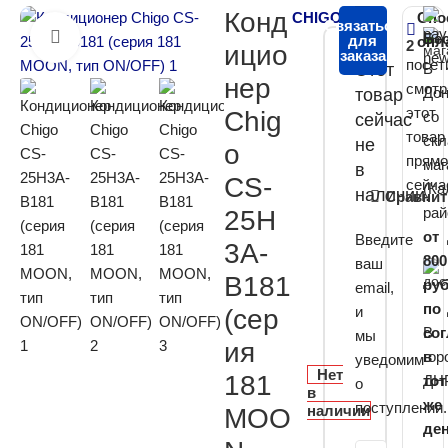
Конд
CHIGO
Спо
Связаться
Бе
Нажмите, чтобы увеличить
для
опл
2
ицио
заказа
посет
Этот
В
нер
смотр
Дон
товар
этот
Chig
со
сейчас
товар
скл
не
o
прямо
маг
в
CS-
сейча
(Ка
наличии.
Сравнит
рай
25H
от
Введите
3A-
800
ваш
B181
ру
email,
по
и
(сер
В
сог
мы
ия
гор
в
уведомим
Нет
181
ДН
тот
о
в
же
поступлении.
наличии
MOO
ден