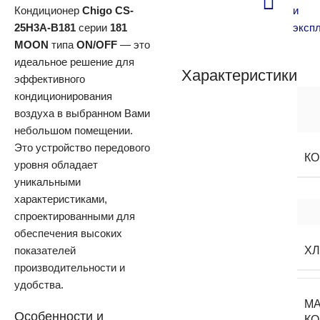
Кондиционер
Chigo CS-
и
25H3A-B181
серии
181
эксп
MOON
типа
ON/OFF
— это
идеальное решение для
Характеристики
эффективного
кондиционирования
воздуха в выбранном Вами
небольшом помещении.
Это устройство передового
К
уровня обладает
уникальными
характеристиками,
спроектированными для
обеспечения высоких
показателей
Х
производительности и
удобства.
М
Особенности и
К