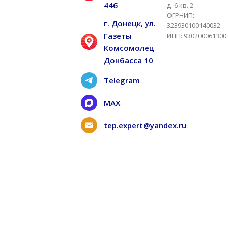
44б
д. 6 кв. 2
ОГРНИП:
г. Донецк, ул.
323930100140032
Газеты
ИНН: 930200061300
Комсомолец
Донбасса 10
Telegram
MAX
tep.expert@yandex.ru