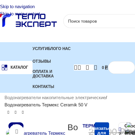
Skip to navigation
Skip to main content
УСЛУГИ
БЛОГ
О НАС
ОТЗЫВЫ
КАТАЛОГ
0
₽
ОПЛАТА И
ДОСТАВКА
КОНТАКТЫ
Главная
Водонагреватели
Водонагреватели накопительные электрические
Водонагреватель Термекс Ceramik 50 V
Во
ТЕРМЕКС
Спо
-22%
Связаться
20 000
₽
Бес
Нажмите, чтобы увеличить
для
опла
С
7