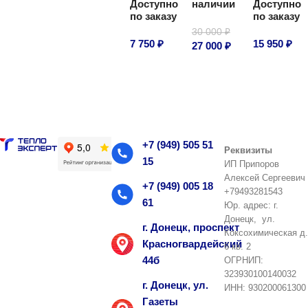
Доступно
наличии
Доступно
В корзину
В корзину
по заказу
по заказу
30 000
₽
7 750
₽
15 950
₽
27 000
₽
В корзину
В корзину
В корзину
+7 (949) 505 51
Реквизиты
15
ИП Припоров
Алексей Сергеевич
+7 (949) 005 18
+79493281543
61
Юр. адрес: г.
Донецк, ул.
г. Донецк, проспект
Коксохимическая д.
Красногвардейский
6 кв. 2
44б
ОГРНИП:
323930100140032
г. Донецк, ул.
ИНН: 930200061300
Газеты