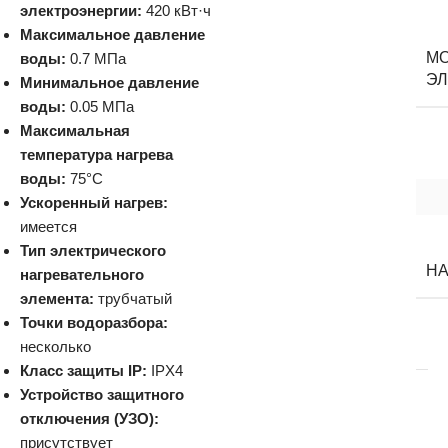
электроэнергии:
420 кВт·ч
Максимальное давление
М
воды:
0.7 МПа
ЭЛ
Минимальное давление
воды:
0.05 МПа
Максимальная
температура нагрева
воды:
75°C
Ускоренный нагрев:
имеется
Тип электрического
Н
нагревательного
элемента:
трубчатый
Точки водоразбора:
несколько
Класс защиты IP:
IPX4
Устройство защитного
отключения (УЗО):
присутствует