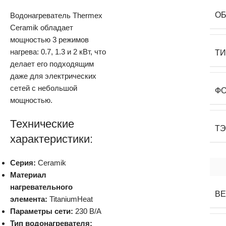
О
Водонагреватель Thermex
Ceramik обладает
мощностью 3 режимов
нагрева: 0.7, 1.3 и 2 кВт, что
Т
делает его подходящим
даже для электрических
сетей с небольшой
Ф
мощностью.
Технические
Т
характеристики:
Серия:
Ceramik
Материал
нагревательного
В
элемента:
TitaniumHeat
Параметры сети:
230 В/А
Тип водонагревателя: