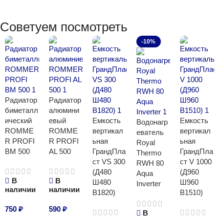
Советуем посмотреть
-10%
Радиатор
Радиатор
биметалл
алюмини
ический
евый
Емкость
Емкость
Водонагр
ROMME
ROMME
вертикал
вертикал
еватель
R PROFI
R PROFI
ьная
ьная
Royal
BM 500
AL 500
ГрандПла
ГрандПла
Thermo
ст VS 300
ст V 1000
RWH 80
(Д480
(Д960
Aqua
В
В
Ш480
Ш960
Inverter
наличии
наличии
В1820)
В1510)
750
₽
590
₽
В