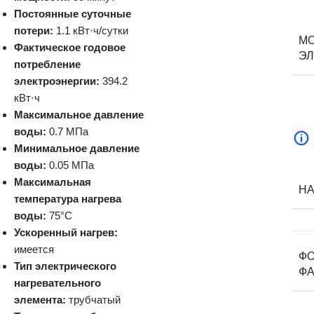
Постоянные суточные
потери:
1.1 кВт·ч/сутки
М
Фактическое годовое
ЭЛ
потребление
электроэнергии:
394.2
кВт·ч
Максимальное давление
воды:
0.7 МПа
Минимальное давление
воды:
0.05 МПа
Максимальная
Н
температура нагрева
воды:
75°C
Ускоренный нагрев:
имеется
ФО
Тип электрического
ФА
нагревательного
элемента:
трубчатый