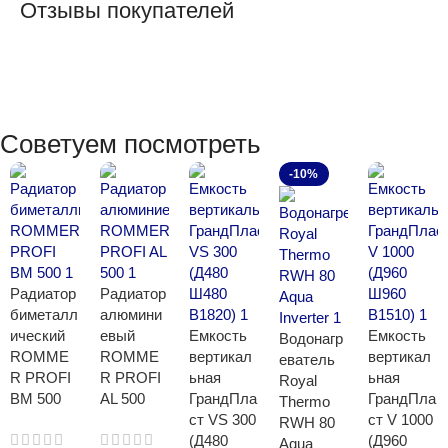
Отзывы покупателей
Советуем посмотреть
-10%
Радиатор
Радиатор
биметалл
алюмини
ический
евый
Емкость
Емкость
Водонагр
ROMME
ROMME
вертикал
вертикал
еватель
R PROFI
R PROFI
ьная
ьная
Royal
BM 500
AL 500
ГрандПла
ГрандПла
Thermo
ст VS 300
ст V 1000
RWH 80
(Д480
(Д960
Aqua