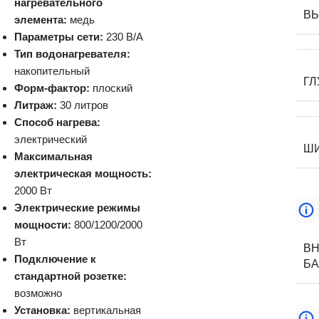
нагревательного
В
элемента:
медь
Параметры сети:
230 В/А
Тип водонагревателя:
накопительный
ГЛ
Форм-фактор:
плоский
Литраж:
30 литров
Способ нагрева:
электрический
Ш
Максимальная
электрическая мощность:
2000 Вт
Электрические режимы
мощности:
800/1200/2000
Вт
В
Подключение к
БА
стандартной розетке:
возможно
Установка:
вертикальная