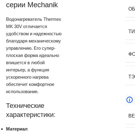
серии Mechanik
О
Водонагреватель Thermex
MK 30V отличается
Т
удобством и надежностью
благодаря механическому
управлению. Его супер-
Ф
плоская форма идеально
впишется в любой
интерьер, а функция
Т
ускоренного нагрева
обеспечит комфортное
использование.
Технические
характеристики:
В
Материал