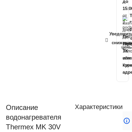
до
15:0
от
2
дне
Уведомит
ДНР,
По
снижени
ЛНР,
тар
цен
Зап
ТК
обла
или
Кры
кур
адр
Характеристики
Описание
водонагревателя
Thermex MK 30V