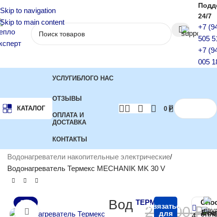
Подд
Skip to navigation
24/7
Skip to main content
+7 (9
505 5
+7 (9
005 1
УСЛУГИ
БЛОГ
О НАС
ОТЗЫВЫ
КАТАЛОГ
0
₽
ОПЛАТА И
ДОСТАВКА
КОНТАКТЫ
Главная
Водонагреватели
Водонагреватели накопительные электрические
Водонагреватель Термекс MECHANIK MK 30 V
Вод
ТЕРМЕКС
Спо
-28%
Связаться
20 000
₽
Бес
Нажмите, чтобы увеличить
для
опл
4