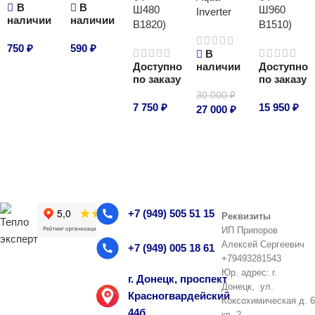
В
В
Ш480
Ш960
Inverter
наличии
наличии
В1820)
В1510)
750
₽
590
₽
В
Доступно
наличии
Доступно
В корзину
В корзину
по заказу
по заказу
30 000
₽
7 750
₽
15 950
₽
27 000
₽
В корзину
В корзину
В корзину
+7 (949) 505 51 15
Реквизиты
ИП Припоров
Алексей Сергеевич
+7 (949) 005 18 61
+79493281543
Юр. адрес: г.
г. Донецк, проспект
Донецк, ул.
Красногвардейский
Коксохимическая д. 6
44б
кв. 2