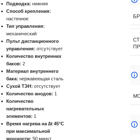
Подводка:
нижняя
Способ крепления:
Б
настенное
Тип управления:
механический
С
Пульт дистанционного
П
управления:
отсутствует
Количество внутренних
баков:
2
Материал внутреннего
бака:
нержавеющая сталь
Сухой ТЭН:
отсутствует
Количество анодов:
1
М
Количество
нагревательных
элементов:
1
Время нагрева на ∆t 45°C
при максимальной
мощности:
50 минут