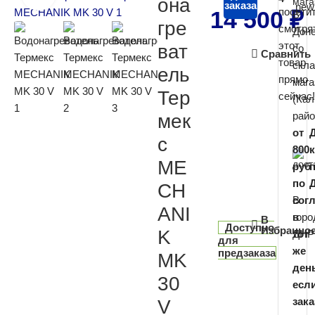
она
заказа
посети
14 500
₽
В
гре
смотря
Дон
этот
ват
со
Сравнить
товар
скл
ель
прямо
мага
Тер
сейчас!
(Кал
райо
мек
от
с
800
ME
руб
по
CH
В
сог
ANI
горо
в
В
Доступно
Избранно
K
ДНР
тот
для
же
предзаказа
MK
день
30
есл
зака
V