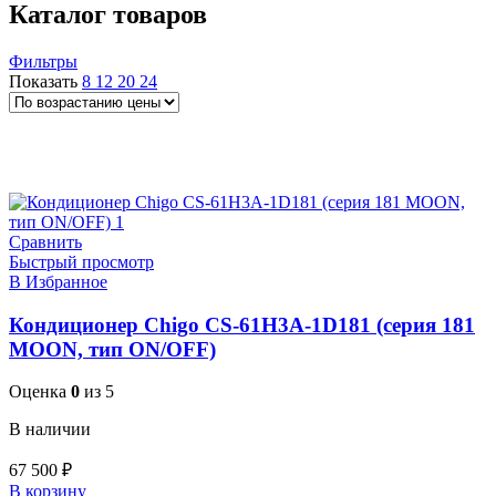
Каталог товаров
Фильтры
Показать
8
12
20
24
Поддержка Wi-Fi
до 20 кв.м
до 21 кв.м
до 25 кв.м
до 27 кв.м
до
30 кв.м
до 35 кв.м
до 40 кв.м
до 50 кв.м
до 55 кв.м
до 70 кв.м
до
75 кв.м
до 110 кв.м
до 140 кв.м
до 160
кв.м
Белые
Черные
Матовые белые
Ночной режим
Сравнить
Быстрый просмотр
В Избранное
Кондиционер Chigo CS-61H3A-1D181 (серия 181
MOON, тип ON/OFF)
Оценка
0
из 5
В наличии
67 500
₽
В корзину