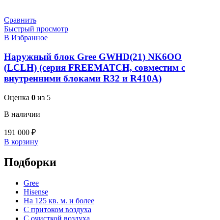
Сравнить
Быстрый просмотр
В Избранное
Наружный блок Gree GWHD(21) NK6OO
(LCLH) (серия FREEMATCH, совместим с
внутренними блоками R32 и R410A)
Оценка
0
из 5
В наличии
191 000
₽
В корзину
Подборки
Gree
Hisense
На 125 кв. м. и более
С притоком воздуха
С очисткой воздуха