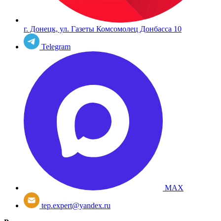
г. Донецк, ул. Газеты Комсомолец Донбасса 10
Telegram
MAX
tep.expert@yandex.ru