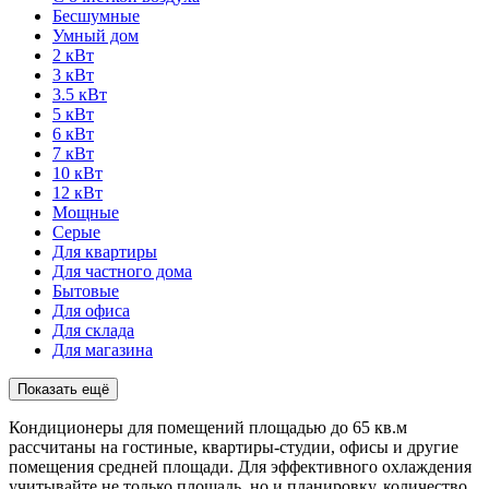
Бесшумные
Умный дом
2 кВт
3 кВт
3.5 кВт
5 кВт
6 кВт
7 кВт
10 кВт
12 кВт
Мощные
Серые
Для квартиры
Для частного дома
Бытовые
Для офиса
Для склада
Для магазина
Показать ещё
Кондиционеры для помещений площадью до 65 кв.м
рассчитаны на гостиные, квартиры-студии, офисы и другие
помещения средней площади. Для эффективного охлаждения
учитывайте не только площадь, но и планировку, количество