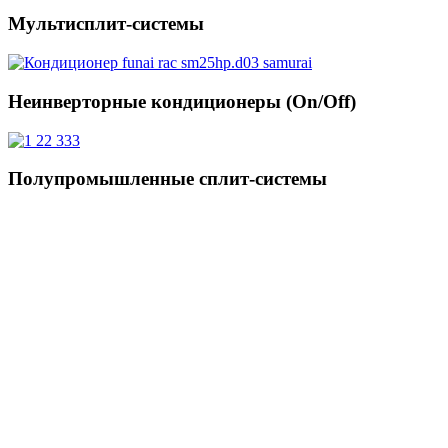
Мультисплит-системы
Неинверторные кондиционеры (On/Off)
Полупромышленные сплит-системы
Цена
Бренд
Chigo
2
Gree
1
iCongo
1
Компрессор
Инверторный
3
Неинверторный
1
Страна производства
Китай
4