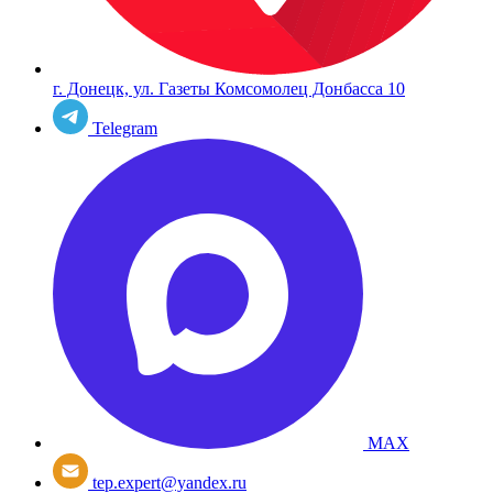
г. Донецк, ул. Газеты Комсомолец Донбасса 10
Telegram
MAX
tep.expert@yandex.ru