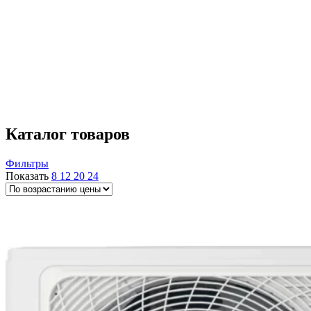
напольно-потолочное
3
потолочное
4
уличное
1
Тип
внешний блок
1
канальная
1
кассетная
3
напольно-потолочная
3
Каталог товаров
Фильтры
Показать
8
12
20
24
Поддержка Wi-Fi
до 20 кв.м
до 21 кв.м
до 25 кв.м
до 27 кв.м
до
30 кв.м
до 35 кв.м
до 40 кв.м
до 50 кв.м
до 55 кв.м
до 70 кв.м
до
75 кв.м
до 110 кв.м
до 140 кв.м
до 160
кв.м
Белые
Черные
Матовые белые
Ночной режим