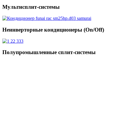
Мультисплит-системы
Неинверторные кондиционеры (On/Off)
Полупромышленные сплит-системы
Цена
Бренд
AQUA
4
Berlingtoun
4
Gree
3
Компрессор
Инверторный
9
Неинверторный
2
Страна производства
Китай
11
Размещение