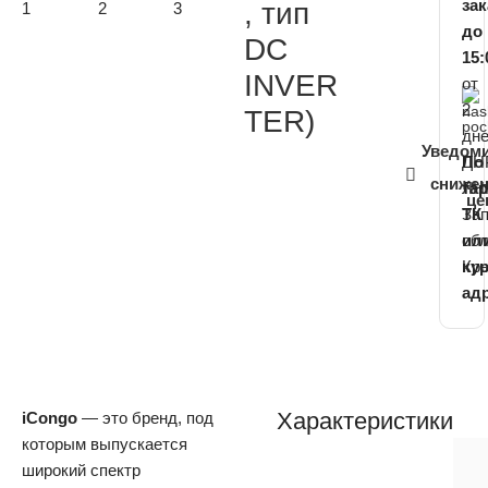
зак
, тип
до
DC
15:
INVER
от
2
TER)
дн
Уведом
ДНР
По
сниже
ЛНР
та
це
За
ТК
обл
ил
Кр
ку
ад
Характеристики
iCongo
— это бренд, под
которым выпускается
широкий спектр