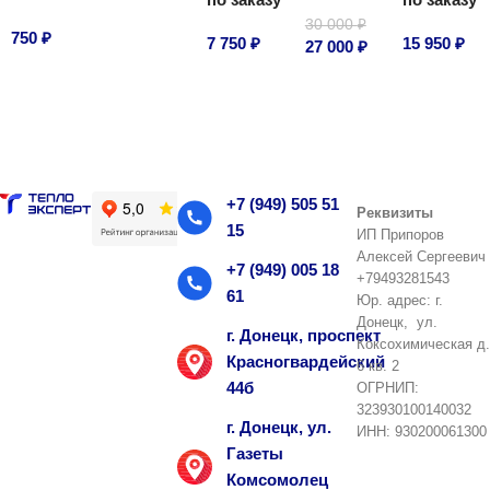
30 000
₽
750
₽
7 750
₽
15 950
₽
27 000
₽
В корзину
В корзину
В корзину
В корзину
+7 (949) 505 51
Реквизиты
15
ИП Припоров
Алексей Сергеевич
+7 (949) 005 18
+79493281543
61
Юр. адрес: г.
Донецк, ул.
г. Донецк, проспект
Коксохимическая д.
Красногвардейский
6 кв. 2
44б
ОГРНИП:
323930100140032
г. Донецк, ул.
ИНН: 930200061300
Газеты
Комсомолец