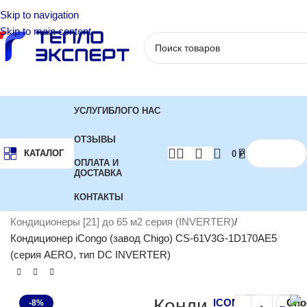
Skip to navigation
Skip to main content
УСЛУГИ
БЛОГ
О НАС
ОТЗЫВЫ
КАТАЛОГ
0
₽
ОПЛАТА И
ДОСТАВКА
КОНТАКТЫ
Главная
Кондиционеры
Инверторные кондиционеры
Кондиционеры [21] до 65 м2 серия (INVERTER)
Кондиционер iCongo (завод Chigo) CS-61V3G-1D170AE5
(серия AERO, тип DC INVERTER)
Конди
ICONGO
Спо
-8%