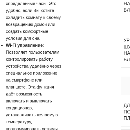
определённые часы. Это
НА
Б
удобно, если Вы хотите
охладить комнату к своему
возвращению домой или
создать комфортные
условия для сна.
У
Wi-Fi управление
:
Ш
Позволяет пользователям
НА
контролировать работу
Б
устройства удалённо через
специальное приложение
на смартфоне или
планшете. Эта функция
даёт возможность
включать и выключать
Д
кондиционер,
П
устанавливать желаемую
П
температуру,
программировать режимы