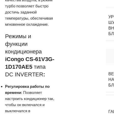
турбо позволяет быстро
достичь заданной
У
температуры, обеспечивая
Ш
мгновенное охлаждение.
ВН
Б
Режимы и
функции
кондиционера
iCongo CS-61V3G-
1D170AE5
типа
DC INVERTER
:
В
НА
Б
Регулировка работы по
времени
: Позволяет
настроить кондиционер так,
чтобы он включался и
выключался в
Г