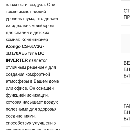
влажности воздуха. Они
С
также имеют низкий
П
уровень шума, что делает
их идеальным выбором
для спален и детских
комнат. Кондиционер
iCongo CS-61V3G-
1D170AE5
типа
DC
INVERTER
является
В
отличным решением для
ВН
создания комфортной
Б
атмосферы в Вашем доме
или офисе. Он оснащён
функцией ионизации,
которая насыщает воздух
Г
полезными для здоровья
ВН
соединениями,
Б
способствуя улучшению
качества воздуха, а режим