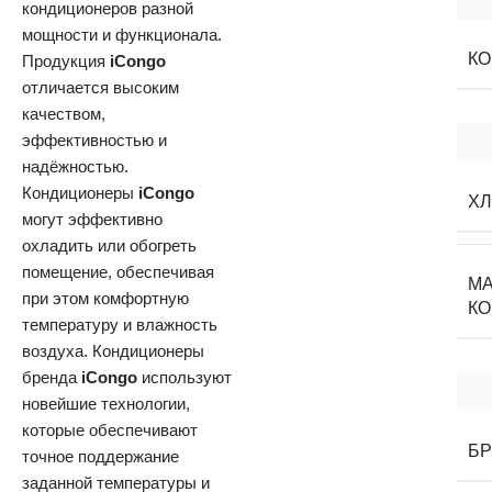
кондиционеров разной
мощности и функционала.
К
Продукция
iCongo
отличается высоким
качеством,
эффективностью и
надёжностью.
Кондиционеры
iCongo
Х
могут эффективно
охладить или обогреть
помещение, обеспечивая
М
при этом комфортную
К
температуру и влажность
воздуха. Кондиционеры
бренда
iCongo
используют
новейшие технологии,
которые обеспечивают
Б
точное поддержание
заданной температуры и