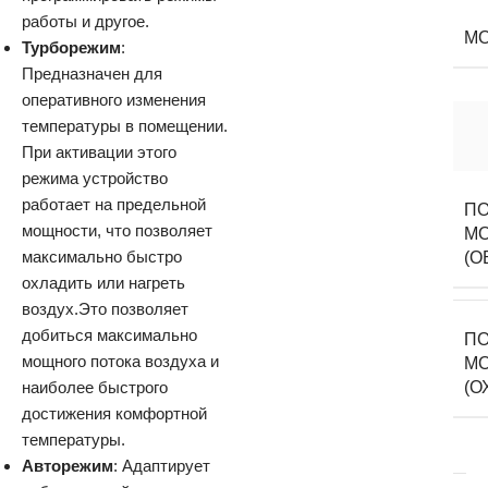
работы и другое.
М
Турборежим
:
Предназначен для
оперативного изменения
температуры в помещении.
При активации этого
режима устройство
работает на предельной
ПО
мощности, что позволяет
М
максимально быстро
(О
охладить или нагреть
воздух.Это позволяет
добиться максимально
ПО
мощного потока воздуха и
М
наиболее быстрого
(О
достижения комфортной
температуры.
Авторежим
: Адаптирует