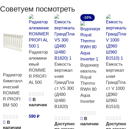
Советуем посмотреть
-10%
Радиатор
алюмини
евый
Емкость
Емкость
Водонагр
ROMME
вертикал
вертикал
еватель
Радиатор
R PROFI
ьная
ьная
Royal
биметалл
AL 500
ГрандПла
ГрандПла
Thermo
ический
ст VS 300
ст V 1000
RWH 80
ROMME
(Д480
(Д960
Aqua
R PROFI
В
Ш480
Ш960
Inverter
наличии
BM 500
В1820)
В1510)
590
₽
В
В
Доступно
наличии
Доступно
В корзину
наличии
по заказу
по заказу