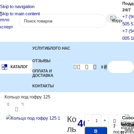
Подд
Skip to navigation
24/7
Skip to main content
+7 (9
505 5
+7 (9
005 1
УСЛУГИ
БЛОГ
О НАС
ОТЗЫВЫ
КАТАЛОГ
0
₽
ОПЛАТА И
ДОСТАВКА
КОНТАКТЫ
Главная
Сопутствующие товары
Гофра кольца хомуты
Кольцо под гофру 125
Нажмите, чтобы увеличить
Ко
Спос
400
₽
Бесп
опла
Са
7
ль
В
посетите
В