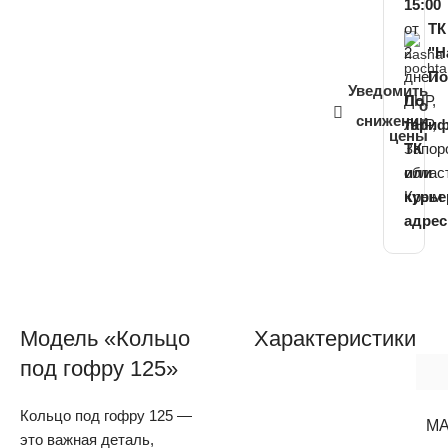
15:00
от
ТК
2
"Н
дней
По
Уведомить
ДНР,
По
о
снижении
ЛНР,
тари
цены
Запор
ТК
облас
или
Крым
курь
адрес
Модель «Кольцо
Характеристики
под гофру 125»
Кольцо под гофру 125 —
М
это важная деталь,