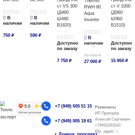
Thermo
ст VS 300
ст V 1000
RWH 80
(Д480
(Д960
Aqua
В
В
Ш480
Ш960
Inverter
наличии
наличии
В1820)
В1510)
750
₽
590
₽
В
Доступно
наличии
Доступно
В корзину
В корзину
по заказу
по заказу
30 000
₽
7 750
₽
15 950
₽
27 000
₽
В корзину
В корзину
В корзину
+7 (949) 505 51 15
Реквизиты
ИП Припоров
Алексей Сергеевич
+7 (949) 005 18 61
+79493281543
Юр. адрес: г.
г. Донецк, проспект