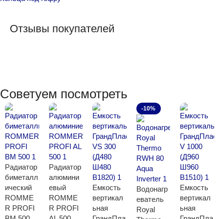
Отзывы покупателей
Советуем посмотреть
-10%
Радиатор
Радиатор
биметалл
алюмини
ический
евый
Емкость
Емкость
Водонагр
ROMME
ROMME
вертикал
вертикал
еватель
R PROFI
R PROFI
ьная
ьная
Royal
BM 500
AL 500
ГрандПла
ГрандПла