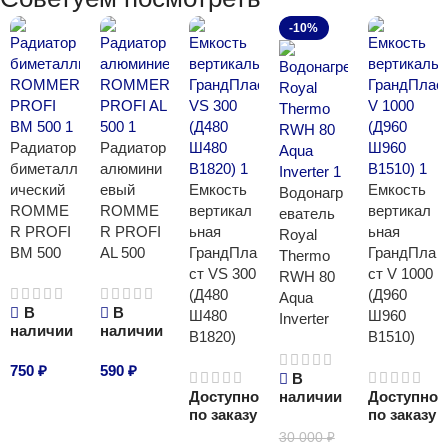
-10%
Радиатор
Радиатор
биметалл
алюмини
ический
евый
Емкость
Емкость
Водонагр
ROMME
ROMME
вертикал
вертикал
еватель
R PROFI
R PROFI
ьная
ьная
Royal
BM 500
AL 500
ГрандПла
ГрандПла
Thermo
ст VS 300
ст V 1000
RWH 80
(Д480
(Д960
Aqua
В
В
Ш480
Ш960
Inverter
наличии
наличии
В1820)
В1510)
750
₽
590
₽
В
Доступно
наличии
Доступно
В корзину
В корзину
по заказу
по заказу
30 000
₽