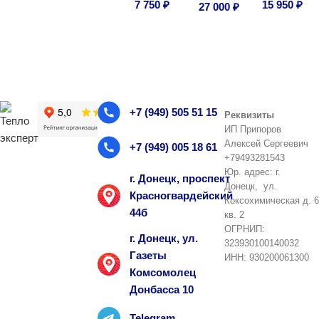
7 750
₽
15 950
₽
27 000
₽
В корзину
В корзину
В корзину
+7 (949) 505 51 15
Реквизиты
ИП Припоров
Алексей Сергеевич
+7 (949) 005 18 61
+79493281543
Юр. адрес: г.
г. Донецк, проспект
Донецк, ул.
Красногвардейский
Коксохимическая д. 6
44б
кв. 2
ОГРНИП:
г. Донецк, ул.
323930100140032
Газеты
ИНН: 930200061300
Комсомолец
Донбасса 10
Telegram