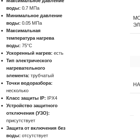
Максимальное давление
воды:
0.7 МПа
Минимальное давление
М
воды:
0.05 МПа
ЭЛ
Максимальная
температура нагрева
воды:
75°C
Ускоренный нагрев:
есть
Тип электрического
нагревательного
элемента:
трубчатый
Точки водоразбора:
Н
несколько
Класс защиты IP:
IPX4
Устройство защитного
отключения (УЗО):
присутствует
Защита от включения без
воды:
отсутствует