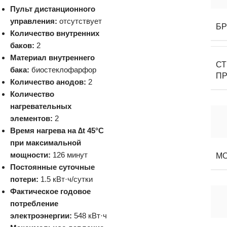
Пульт дистанционного
управления:
отсутствует
Б
Количество внутренних
баков:
2
Материал внутреннего
С
бака:
биостеклофарфор
П
Количество анодов:
2
Количество
нагревательных
элементов:
2
Время нагрева на ∆t 45°C
при максимальной
мощности:
126 минут
М
Постоянные суточные
потери:
1.5 кВт·ч/сутки
Фактическое годовое
потребление
электроэнергии:
548 кВт·ч