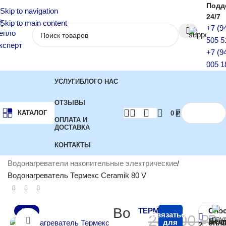
Подд
Skip to navigation
24/7
Skip to main content
+7 (9
505 5
+7 (9
005 1
УСЛУГИ
БЛОГ
О НАС
ОТЗЫВЫ
КАТАЛОГ
0
₽
ОПЛАТА И
ДОСТАВКА
КОНТАКТЫ
Главная
Водонагреватели
Водонагреватели накопительные электрические
Водонагреватель Термекс Ceramik 80 V
Во
ТЕРМЕКС
Спо
-17%
Связаться
24 000
₽
Бес
Нажмите, чтобы увеличить
для
опла
С
2