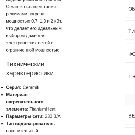
Ceramik оснащен тремя
О
режимами нагрева
мощностью 0.7, 1.3 и 2 кВт,
что делает его идеальным
Т
выбором даже для
электрических сетей с
ограниченной мощностью.
Ф
Технические
характеристики:
Т
Серия:
Ceramik
Материал
нагревательного
элемента:
TitaniumHeat
В
Параметры сети:
230 В/А
Тип водонагревателя:
накопительный