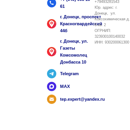
+79493281543
61
Юр. адрес: г.
Донецк, ул.
г. Донецк, проспект
Коксохимическая д.
Красногвардейский
6 кв. 2
44б
ОГРНИП:
323930100140032
г. Донецк, ул.
ИНН: 930200061300
Газеты
Комсомолец
Донбасса 10
Telegram
MAX
tep.expert@yandex.ru