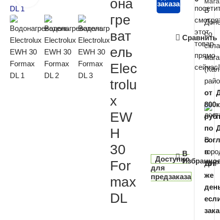
она
заказа
посети
В
гре
смотря
Дон
этот
ват
со
Сравнить
товар
скл
ель
прямо
мага
Elec
сейчас!
(Кал
райо
trolu
от
x
800
EW
руб
по
H
В
сог
30
горо
в
В
Доступно
Избранно
For
ДНР
тот
для
же
предзаказа
max
день
DL
есл
зака