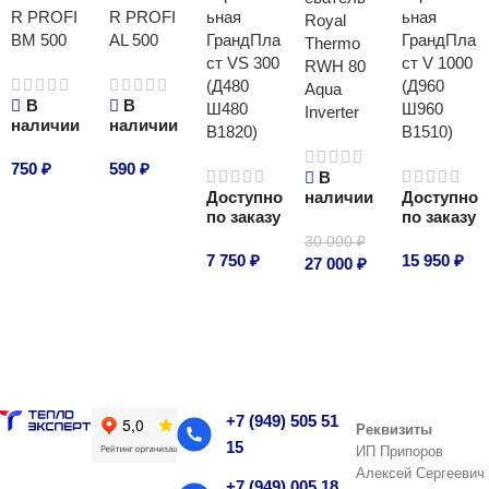
R PROFI
R PROFI
ьная
ьная
Royal
BM 500
AL 500
ГрандПла
ГрандПла
Thermo
ст VS 300
ст V 1000
RWH 80
(Д480
(Д960
Aqua
В
В
Ш480
Ш960
Inverter
наличии
наличии
В1820)
В1510)
750
₽
590
₽
В
Доступно
наличии
Доступно
В корзину
В корзину
по заказу
по заказу
30 000
₽
7 750
₽
15 950
₽
27 000
₽
В корзину
В корзину
В корзину
+7 (949) 505 51
Реквизиты
15
ИП Припоров
Алексей Сергеевич
+7 (949) 005 18