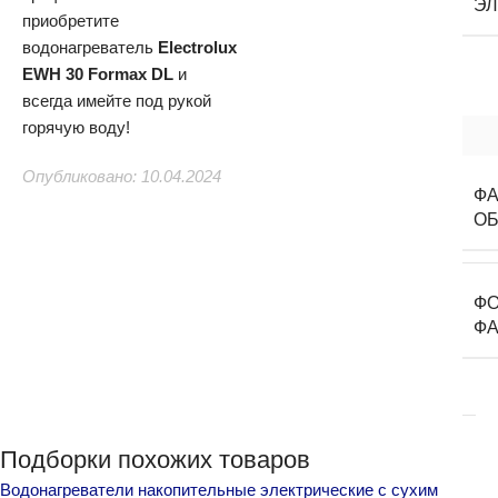
ЭЛ
приобретите
водонагреватель
Electrolux
EWH 30 Formax DL
и
всегда имейте под рукой
горячую воду!
Опубликовано: 10.04.2024
Ф
О
ФО
ФА
Подборки похожих товаров
Водонагреватели накопительные электрические с сухим