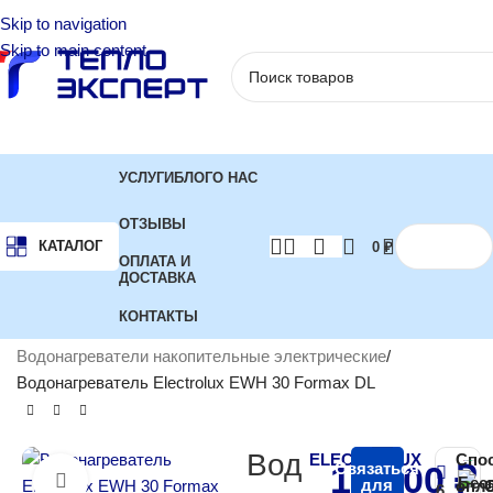
Skip to navigation
Skip to main content
УСЛУГИ
БЛОГ
О НАС
ОТЗЫВЫ
КАТАЛОГ
0
₽
ОПЛАТА И
ДОСТАВКА
КОНТАКТЫ
Главная
Водонагреватели
Водонагреватели накопительные электрические
Водонагреватель Electrolux EWH 30 Formax DL
Вод
ELECTROLUX
Спо
17 900
Связаться
₽
Бес
Нажмите, чтобы увеличить
для
опл
6