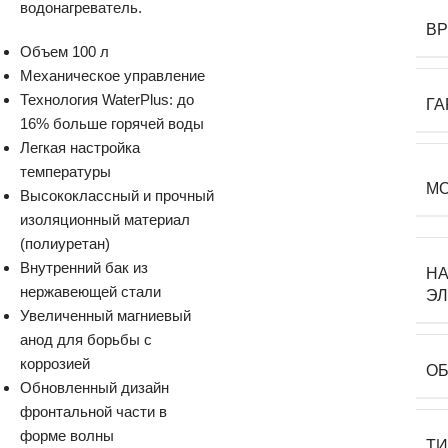
водонагреватель.
ВР
Объем 100 л
Механическое управление
Технология WaterPlus: до
ГА
16% больше горячей воды
Легкая настройка
температуры
М
Высококлассный и прочный
изоляционный материал
(полиуретан)
Внутренний бак из
Н
нержавеющей стали
Э
Увеличенный магниевый
анод для борьбы с
коррозией
О
Обновленный дизайн
фронтальной части в
форме волны
Т