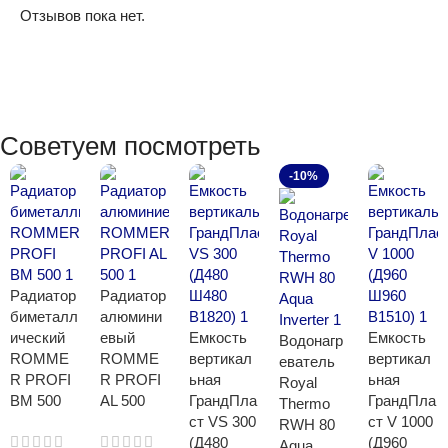
Отзывов пока нет.
Советуем посмотреть
-10%
Радиатор
Радиатор
биметалл
алюмини
ический
евый
Емкость
Емкость
Водонагр
ROMME
ROMME
вертикал
вертикал
еватель
R PROFI
R PROFI
ьная
ьная
Royal
BM 500
AL 500
ГрандПла
ГрандПла
Thermo
ст VS 300
ст V 1000
RWH 80
(Д480
(Д960
Aqua