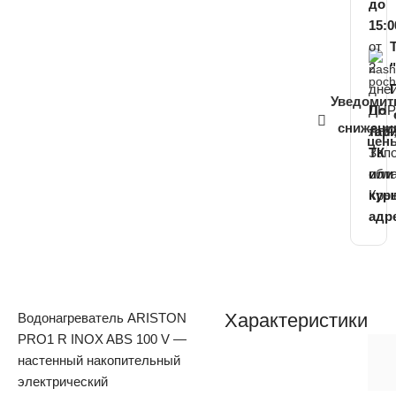
до
15:0
от
2
дне
Уведомит
ДНР
По
снижени
ЛНР
тар
цен
Зап
ТК
обла
или
Кры
кур
адр
Характеристики
Водонагреватель ARISTON
PRO1 R INOX ABS 100 V —
настенный накопительный
электрический