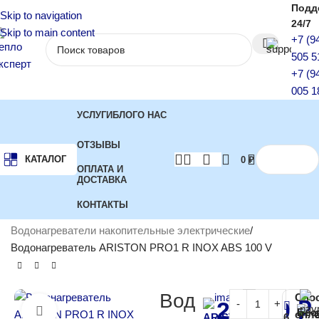
Подд
Skip to navigation
24/7
Skip to main content
+7 (9
505 5
+7 (9
005 1
УСЛУГИ
БЛОГ
О НАС
ОТЗЫВЫ
КАТАЛОГ
0
₽
ОПЛАТА И
ДОСТАВКА
КОНТАКТЫ
Главная
Водонагреватели
Водонагреватели накопительные электрические
Водонагреватель ARISTON PRO1 R INOX ABS 100 V
Вод
Спо
20 100
₽
Бес
Нажмите, чтобы увеличить
опл
ARISTON
6