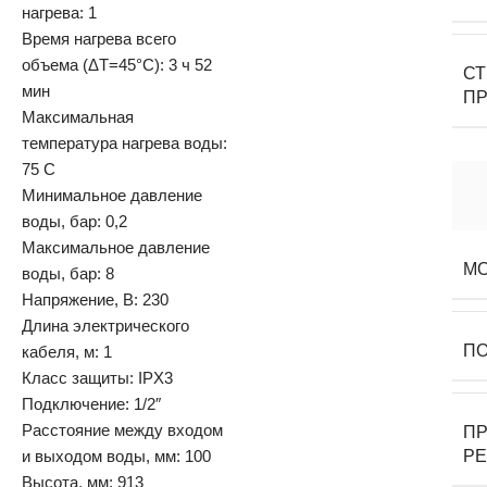
нагрева: 1
Время нагрева всего
объема (ΔT=45°С): 3 ч 52
С
мин
П
Максимальная
температура нагрева воды:
75 С
Минимальное давление
воды, бар: 0,2
Максимальное давление
М
воды, бар: 8
Напряжение, В: 230
Длина электрического
П
кабеля, м: 1
Класс защиты: IPX3
Подключение: 1/2″
Расстояние между входом
П
и выходом воды, мм: 100
Р
Высота, мм: 913