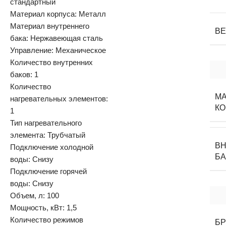
стандартный
Материал корпуса: Металл
Материал внутреннего
В
бака: Нержавеющая сталь
Управление: Механическое
Количество внутренних
баков: 1
Количество
М
нагревательных элементов:
К
1
Тип нагревательного
элемента: Трубчатый
В
Подключение холодной
БА
воды: Снизу
Подключение горячей
воды: Снизу
Объем, л: 100
Мощность, кВт: 1,5
Количество режимов
Б