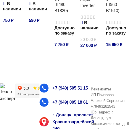
В
В
Ш480
Ш960
Inverter
наличии
наличии
В1820)
В1510)
750
₽
590
₽
В
Доступно
наличии
Доступно
В корзину
В корзину
по заказу
по заказу
30 000
₽
7 750
₽
15 950
₽
27 000
₽
В корзину
В корзину
В корзину
+7 (949) 505 51 15
Реквизиты
ИП Припоров
Алексей Сергеевич
+7 (949) 005 18 61
+79493281543
Юр. адрес: г.
г. Донецк, проспект
Донецк, ул.
Красногвардейский
Коксохимическая д. 6
44б