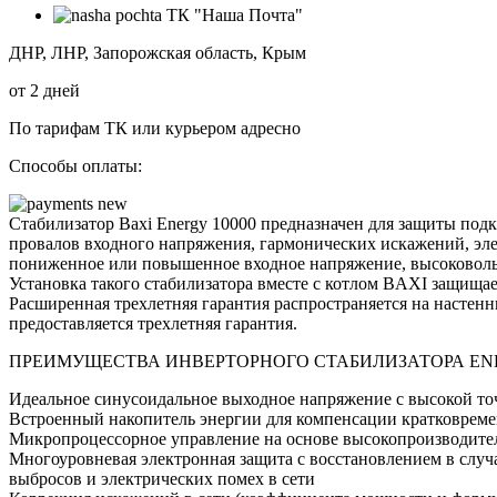
ТК "Наша Почта"
ДНР, ЛНР, Запорожская область, Крым
от 2 дней
По тарифам ТК или курьером адресно
Способы оплаты:
Стабилизатор Baxi Energy 10000 предназначен для защиты по
провалов входного напряжения, гармонических искажений, эл
пониженное или повышенное входное напряжение, высоковоль
Установка такого стабилизатора вместе с котлом BAXI защища
Расширенная трехлетняя гарантия распространяется на настен
предоставляется трехлетняя гарантия.
ПРЕИМУЩЕСТВА ИНВЕРТОРНОГО СТАБИЛИЗАТОРА E
Идеальное синусоидальное выходное напряжение с высокой точ
Встроенный накопитель энергии для компенсации кратковрем
Микропроцессорное управление на основе высокопроизводите
Многоуровневая электронная защита с восстановлением в случ
выбросов и электрических помех в сети