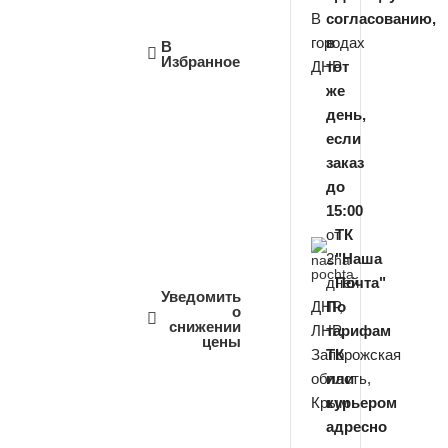
В
согласованию,
городах
в
В
Избранное
ДНР
тот
же
день,
если
заказ
до
15:00
от
ТК
2
"Наша
дней
Почта"
Уведомить
ДНР,
По
о
снижении
ЛНР,
тарифам
цены
Запорожская
ТК
область,
или
Крым
курьером
адресно