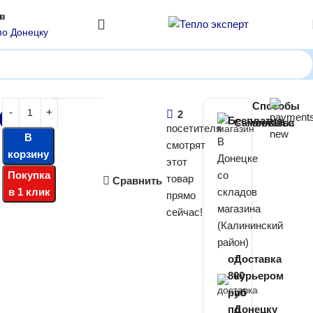
ов
по Донецку
Arctic Nano RS/RU-G24A (тип ON/OFF)
Способы
900
₽
2
Бесплатно
Самовывоз
оплаты:
посетителя
В
В
смотрят
корзину
Донецке
этот
Покупка
со
товар
Сравнить
в 1 клик
складов
прямо
магазина
сейчас!
(Калининский
район)
от
Доставка
800
курьером
руб
по
по
Донецку