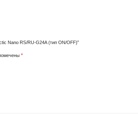
ctic Nano RS/RU-G24A (тип ON/OFF)”
 помечены
*