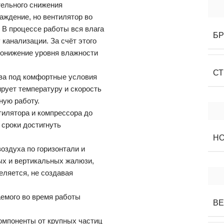
тельного снижения
аждение, но вентилятор во
 В процессе работы вся влага
Б
 канализации. За счёт этого
 понижение уровня влажности
СТ
ва под комфортные условия
ирует температуру и скорость
ную работу.
тилятора и компрессора до
сроки достигнуть
Н
оздуха по горизонтали и
ных и вертикальных жалюзи,
еляется, не создавая
емого во время работы
ВЕ
омпоненты от крупных частиц