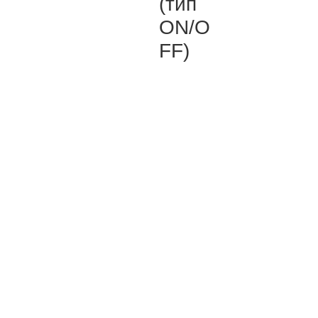
(тип
ON/O
FF)