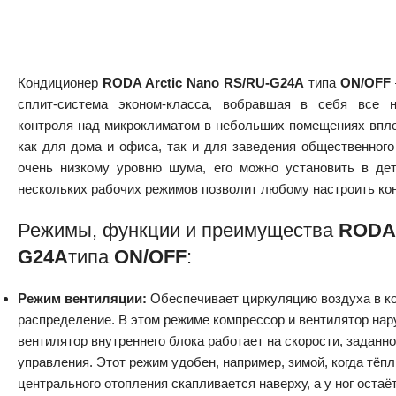
Кондиционер
RODA Arctic Nano RS/RU-G24A
типа
ON/OFF
сплит-система эконом-класса, вобравшая в себя все 
контроля над микроклиматом в небольших помещениях впло
как для дома и офиса, так и для заведения общественного
очень низкому уровню шума, его можно установить в дет
нескольких рабочих режимов позволит любому настроить кон
Режимы, функции и преимущества
RODA 
G24A
типа
ON/OFF
:
Режим вентиляции:
Обеспечивает циркуляцию воздуха в ко
распределение. В этом режиме компрессор и вентилятор нар
вентилятор внутреннего блока работает на скорости, заданн
управления. Этот режим удобен, например, зимой, когда тёп
центрального отопления скапливается наверху, а у ног оста