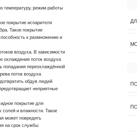
ю температуру, режим работы
Д
ое покрытие испарителя
бра. Такое покрытие
 способность к размножению и
М
токов воздуха. В зависимости
ме охлаждения поток воздуха
ть попадания переохлаждённой
грева поток воздуха
едотвратить обдув людей
ПО
 предотвращает неприятные
сидное покрытие для
ПО
 солей и влажности. Такое
ая может повредить
яя на срок службы