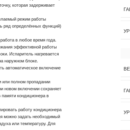
точку, которая задерживает
ГА
елаемый режим работы
ать ряд определённых функций)
УР
работа в любое время года.
ржания эффективной работы
оки. Испаритель нагревается
на наружном блоке.
ть автоматическое включение
ВЕ
и или полном пропадании
ри новом включении сохраняет
ГА
в памяти кондиционера в
лировать работу кондиционера
УР
ия можно задать необходимый
здуха или температуру. Для