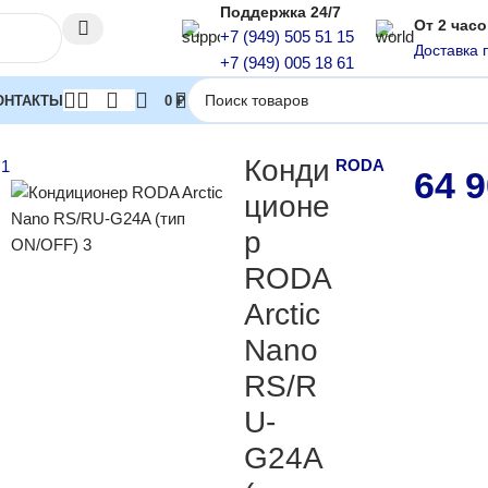
Поддержка 24/7
От 2 час
+7 (949) 505 51 15
Доставка 
+7 (949) 005 18 61
ОНТАКТЫ
0
₽
)
Кондиционеры [24] до 75 м2 серия (On/Off)
Кондиционер RODA 
Конди
RODA
64 
ционе
р
RODA
Arctic
Nano
RS/R
U-
G24A