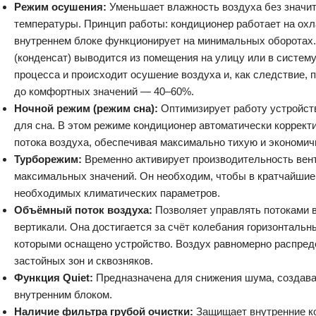
Режим осушения:
Уменьшает влажность воздуха без значи
температуры. Принцип работы: кондиционер работает на охл
внутреннем блоке функционирует на минимальных оборотах.
(конденсат) выводится из помещения на улицу или в систему
процесса и происходит осушение воздуха и, как следствие,
до комфортных значений — 40–60%.
Ночной режим (режим сна):
Оптимизирует работу устройст
для сна. В этом режиме кондиционер автоматически коррект
потока воздуха, обеспечивая максимально тихую и экономич
Турборежим:
Временно активирует производительность вен
максимальных значений. Он необходим, чтобы в кратчайшие 
необходимых климатических параметров.
Объёмный поток воздуха:
Позволяет управлять потоками в
вертикали. Она достигается за счёт колебания горизонталь
которыми оснащено устройство. Воздух равномерно распред
застойных зон и сквозняков.
Функция Quiet:
Предназначена для снижения шума, создава
внутренним блоком.
Наличие фильтра грубой очистки:
Защищает внутренние к