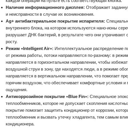
каждой операции на пульте есть соответствующая кнопка.
Наличие информационного дисплея:
Отображает заданну
и неисправности в случае их возникновения.
Ag+ антибактериальное покрытие испарителя:
Специальн
внутреннего блока, на котором используются нано-ионы сере
разрушает ДНК бактерий, в результате чего они утрачивают
росту.
Режим «Intelligent Air»:
Интеллектуальное распределение по
от режима работы, потоки направляются по-разному: в режи
направляется в горизонтальном направлении, чтобы избежа
воздушной струи в зону, где находятся люди, а в режиме обо
направляется в вертикальном направлении, что помогает пр
горячим воздухом, что обеспечивает комфортные условия и
ощущения.
Антикоррозийное покрытие «Blue Fin»:
Специальное эпок
теплообменников, которое не допускает скопления кислотных
покрытие помогает защитить кондиционер от коррозии, котор
теплообменник и вызвать утечку хладагента, тем самым вли
кондиционера.