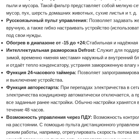
пыли и мусора. Такой фильтр представляет собой мелкую се
мусор, пух, шерсть домашних животных, сухие листья и т. д.
Русскоязычный пульт управления:
Позволяет задавать ж
вручную, а также гибко настраивать устройство (использов
под свои нужды.
Обогрев в диапазоне от -15 до +24:
Стабильная и надёжная 
Интеллектуальная разморозка Defrost
: Служит для подде
зимой, временно «меняя местами» наружный и внутренний бл
и отдаёт тепло конденсатору, устраняя замороженную влагу 
Функция 24-часового таймера:
Позволяет запрограммирова
и выключение устройства.
Функция авторестарта:
При перепадах электричества в сет
электричества кондиционер автоматически отключается, а п
все заданные ранее настройки. Обычно настройки хранятся 
течение 48 часов.
Возможность управления через ПДУ:
Возможность контро
на расстоянии. С помощью пульта дистанционного управлен
режим работы, например, отрегулировать скорость потока во