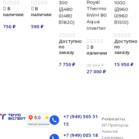
Royal
300
1000
В
В
Thermo
(Д480
(Д960
наличии
наличии
RWH 80
Ш480
Ш960
Aqua
В1820)
В1510)
750
₽
590
₽
Inverter
В корзину
В корзину
Доступно
Доступно
по
по
В
заказу
заказу
наличии
7 750
₽
15 950
₽
30 000
₽
27 000
₽
В корзину
В корзину
В корзину
+7 (949) 505 51
Реквизиты
15
ИП Припоров
Алексей
+7 (949) 005 18
Сергеевич