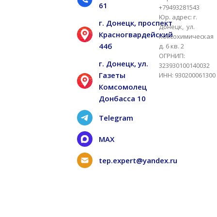
61
+79493281543
Юр. адрес: г.
г. Донецк, проспект
Донецк, ул.
Красногвардейский
Коксохимическая
44б
д. 6 кв. 2
ОГРНИП:
г. Донецк, ул.
323930100140032
Газеты
ИНН: 930200061300
Комсомолец
Донбасса 10
Telegram
MAX
tep.expert@yandex.ru