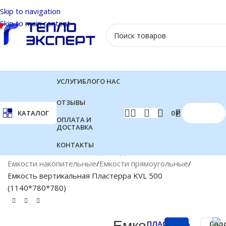
Skip to navigation
Skip to main content
УСЛУГИ
БЛОГ
О НАС
ОТЗЫВЫ
0
₽
КАТАЛОГ
ОПЛАТА И
ДОСТАВКА
КОНТАКТЫ
Главная
Баки и емкости для воды
Емкости накопительные
Емкости прямоугольные
Емкость вертикальная Пластерра KVL 500
(1140*780*780)
Емко
ПЛАСТЕРРА
Спо