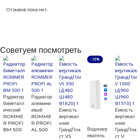
Отзывов пока нет.
Советуем посмотреть
-10%
Радиатор
Радиатор
биметалл
алюмини
ический
евый
Емкость
Емкость
ROMME
ROMME
вертикал
вертикал
R PROFI
R PROFI
ьная
ьная
Водонагр
BM 500
AL 500
ГрандПла
ГрандПла
еватель
ст VS
ст V