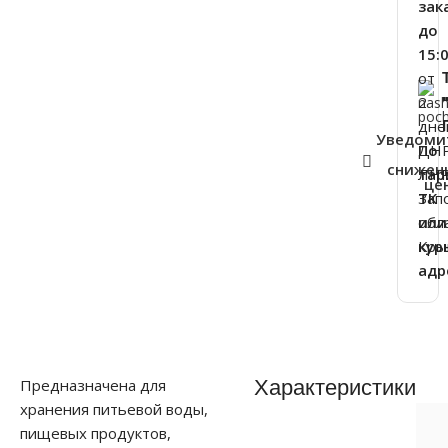
зак
до
15:
от
2
дне
Уведоми
ДНР
По
снижен
ЛНР
та
це
Зап
ТК
обл
или
Кры
кур
адр
Характеристики
Предназначена для
хранения питьевой воды,
пищевых продуктов,