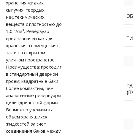
хранения жидких,
сыпучих, твердых
О
нефтехимических
веществ с плотностью до
1,0 г/см³. Резервуар
предназначен как для
Т
хранения в помещениях,
так и на открытом
уличном пространстве.
Преимущества: проходит
в стандартный дверной
проем; квадратные баки
Р
более компактны, чем
(В
аналогичные резервуары
цилиндрической формы.
Возможно увеличить
объем хранящихся
жидкостей за счет
соединения баков между