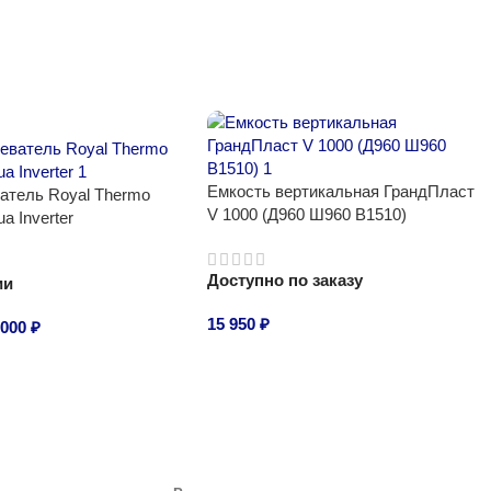
Емкость вертикальная ГрандПласт
атель Royal Thermo
V 1000 (Д960 Ш960 В1510)
a Inverter
Доступно по заказу
ии
15 950
₽
 000
₽
В корзину