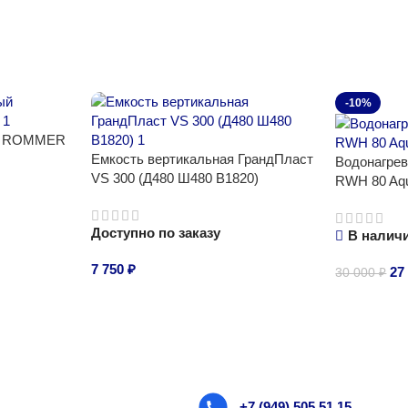
-10%
ый ROMMER
Емкость вертикальная ГрандПласт
Водонагрев
VS 300 (Д480 Ш480 В1820)
RWH 80 Aqu
Доступно по заказу
В налич
7 750
₽
27
30 000
₽
В корзину
В корзину
+7 (949) 505 51 15