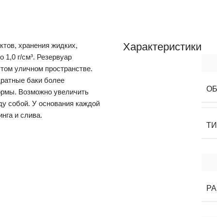
Характеристики
тов, хранения жидких,
1,0 г/см³. Резервуар
ытом уличном пространстве.
дратные баки более
О
ормы. Возможно увеличить
у собой. У основания каждой
нга и слива.
Т
РА