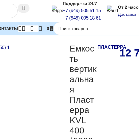
Поддержка 24/7
От 2 час
+7 (949) 505 51 15
Доставка 
+7 (949) 005 18 61
ОНТАКТЫ
0
₽
кости прямоугольные
Емкость вертикальная Пластерра KVL 400
Емкос
ПЛАСТЕРРА
12 
ть
вертик
альна
я
Пласт
ерра
KVL
400