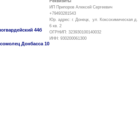
Реквизиты
ИП Припоров Алексей Сергеевич
+79493281543
Юр. адрес: г. Донецк, ул. Коксохимическая д.
6 кв. 2
сногвардейский 44б
ОГРНИП: 323930100140032
ИНН: 930200061300
омсомолец Донбасса 10