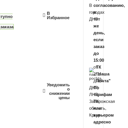
В
согласованию,
городах
в
В
ступно
Избранное
ДНР
тот
же
заказа
день,
если
заказ
до
15:00
от
ТК
2
"Наша
дней
Почта"
Уведомить
ДНР,
По
о
снижении
ЛНР,
тарифам
цены
Запорожская
ТК
область,
или
Крым
курьером
адресно