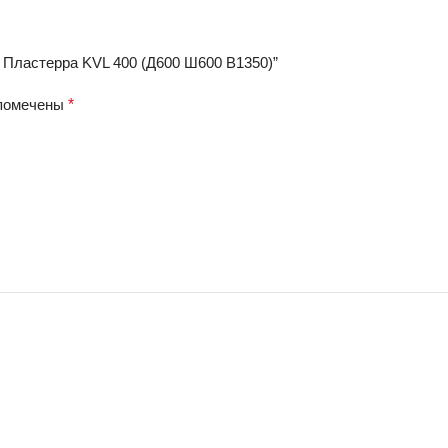
я Пластерра KVL 400 (Д600 Ш600 В1350)”
 помечены
*