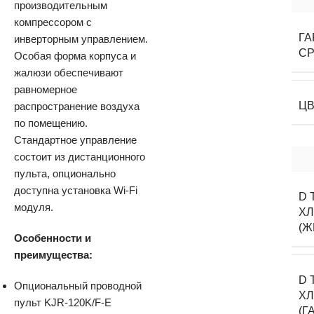
производительным
компрессором с
Г
инверторным управлением.
С
Особая форма корпуса и
жалюзи обеспечивают
равномерное
Ц
распространение воздуха
по помещению.
Стандартное управление
состоит из дистанционного
пульта, опционально
доступна установка Wi-Fi
D 
модуля.
Х
(Ж
Особенности и
преимущества:
D 
Опциональный проводной
Х
пульт KJR-120K/F-E
(Г