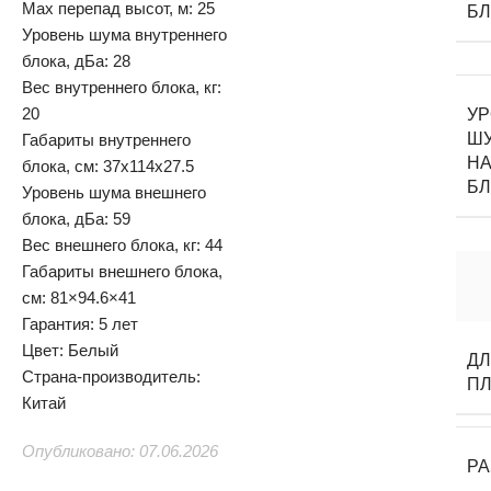
Max перепад высот, м: 25
Б
Уровень шума внутреннего
блока, дБа: 28
Вес внутреннего блока, кг:
20
У
Ш
Габариты внутреннего
НА
блока, см: 37x114x27.5
Б
Уровень шума внешнего
блока, дБа: 59
Вес внешнего блока, кг: 44
Габариты внешнего блока,
см: 81×94.6×41
Гарантия: 5 лет
Цвет: Белый
Д
Страна-производитель:
П
Китай
Опубликовано: 07.06.2026
Р