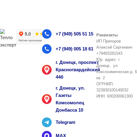
+7 (949) 505 51 15
Реквизиты
ИП Припоров
Алексей Сергеевич
+7 (949) 005 18 61
+79493281543
Юр. адрес: г.
г. Донецк, проспект
Донецк, ул.
Красногвардейский
Коксохимическая д. 6
44б
кв. 2
ОГРНИП:
г. Донецк, ул.
323930100140032
Газеты
ИНН: 930200061300
Комсомолец
Донбасса 10
Telegram
MAX