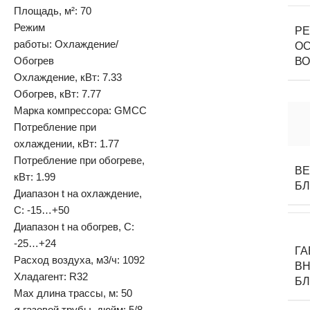
Площадь, м²: 70
Режим
Р
работы: Охлаждение/
О
Обогрев
ВО
Охлаждение, кВт: 7.33
Обогрев, кВт: 7.77
Марка компрессора: GMCC
Потребление при
охлаждении, кВт: 1.77
Потребление при обогреве,
ВЕ
кВт: 1.99
Б
Диапазон t на охлаждение,
С: -15…+50
Диапазон t на обогрев, С:
-25…+24
Г
Расход воздуха, м3/ч: 1092
ВН
Хладагент: R32
Б
Max длина трассы, м: 50
ø газовой трубы, дюйм: 5/8