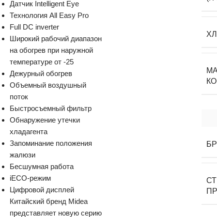
Датчик Intelligent Eye
Технология All Easy Pro
Full DC inverter
Х
Широкий рабочий диапазон
на обогрев при наружной
температуре от -25
М
Дежурный обогрев
К
Объемный воздушный
поток
Быстросъемный фильтр
Обнаружение утечки
хладагента
Запоминание положения
Б
жалюзи
Бесшумная работа
iECO-режим
С
Цифровой дисплей
П
Китайский бренд Midea
представляет новую серию