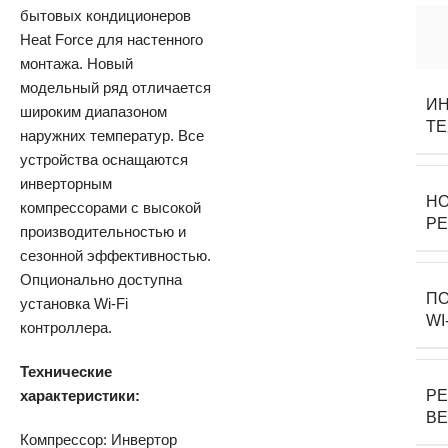
бытовых кондиционеров
Heat Force для настенного
монтажа. Новый
модельный ряд отличается
И
широким диапазоном
Т
наружних температур. Все
устройства оснащаются
инверторным
Н
компрессорами с высокой
Р
производительностью и
сезонной эффективностью.
Опционально доступна
П
установка Wi-Fi
WI
контроллера.
Технические
характеристики:
Р
В
Компрессор: Инвертор