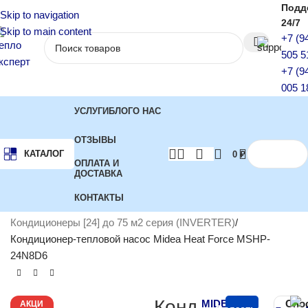
Подд
Skip to navigation
24/7
Skip to main content
+7 (9
505 5
+7 (9
005 1
УСЛУГИ
БЛОГ
О НАС
ОТЗЫВЫ
КАТАЛОГ
0
₽
ОПЛАТА И
ДОСТАВКА
КОНТАКТЫ
Главная
Кондиционеры
Инверторные кондиционеры
Кондиционеры [24] до 75 м2 серия (INVERTER)
Кондиционер-тепловой насос Midea Heat Force MSHP-
24N8D6
Конд
MIDEA
Спо
АКЦИ