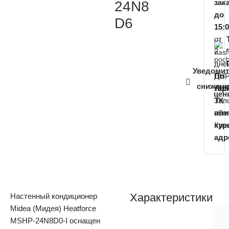
зак
24N8
до
D6
15:
от
2
дне
Уведоми
ДНР
По
снижен
ЛНР
тар
цен
Зап
ТК
обл
или
Кры
кур
адр
Характеристики
Настенный кондиционер
Midea (Мидея) Heatforce
MSHP-24N8D0-I оснащен