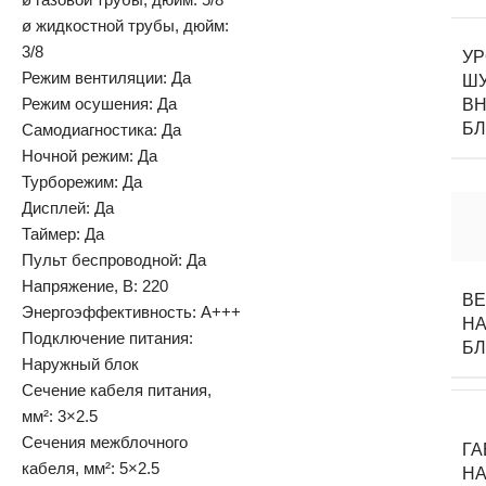
ø жидкостной трубы, дюйм:
3/8
У
Режим вентиляции: Да
Ш
Режим осушения: Да
ВН
Б
Самодиагностика: Да
Ночной режим: Да
Турборежим: Да
Дисплей: Да
Таймер: Да
Пульт беспроводной: Да
Напряжение, В: 220
В
Энергоэффективность: A+++
НА
Подключение питания:
Б
Наружный блок
Сечение кабеля питания,
мм²: 3×2.5
Сечения межблочного
Г
кабеля, мм²: 5×2.5
НА