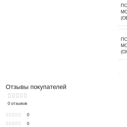
ПО
М
(О
ПО
М
(О
Отзывы покупателей
0 отзывов
0
0