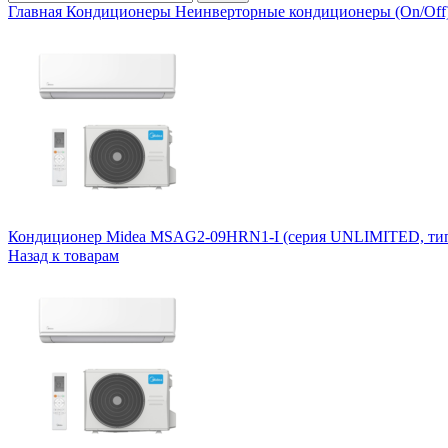
Главная
Кондиционеры
Неинверторные кондиционеры (On/Off
Кондиционер Midea MSAG2-09HRN1-I (серия UNLIMITED, т
Назад к товарам