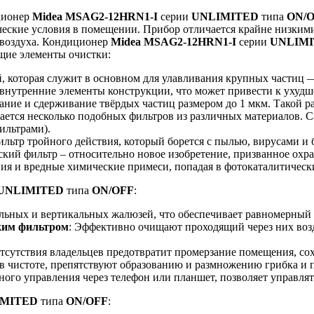
ионер
Midea MSAG2-12HRN1-I
серии
UNLIMITED
типа
ON/
ские условия в помещении. Прибор отличается крайне низкими
 воздуха. Кондиционер
Midea MSAG2-12HRN1-I
серии
UNLIM
ющие элементы очистки:
ой, которая служит в основном для улавливания крупных частиц 
о внутренние элементы конструкции, что может привести к уху
ание и сдерживание твёрдых частиц размером до 1 мкм. Такой р
вается несколько подобных фильтров из различных материалов.
ильтрами).
ильтр тройного действия, который борется с пылью, вирусами 
кий фильтр – относительно новое изобретение, призванное охр
ия и вредные химические примеси, попадая в фотокаталитически
UNLIMITED
типа
ON/OFF
:
альных и вертикальных жалюзей, что обеспечивает равномерный 
ским фильтром
: Эффективно очищают проходящий через них возд
 отсутствия владельцев предотвратит промерзание помещения, с
в чистоте, препятствуют образованию и размножению грибка и 
ого управления через телефон или планшет, позволяет управлят
IMITED
типа
ON/OFF
: