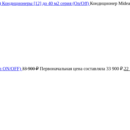
)
Кондиционеры [12] до 40 м2 серия (On/Off)
Кондиционер Mide
ип ON/OFF)
33 900
₽
Первоначальная цена составляла 33 900 ₽.
22