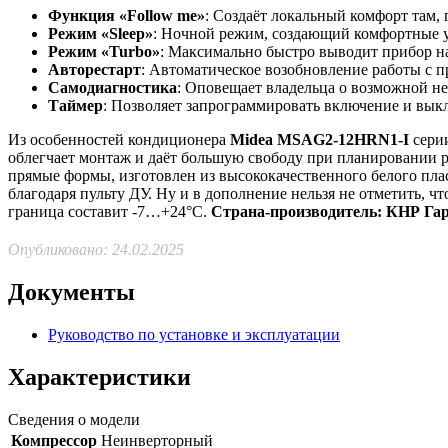
Функция «Follow me»
: Создаёт локальный комфорт там, 
Режим «Sleep»
: Ночной режим, создающий комфортные ус
Режим «Turbo»
: Максимально быстро выводит прибор на
Авторестарт
: Автоматическое возобновление работы с 
Самодиагностика
: Оповещает владельца о возможной не
Таймер
: Позволяет запрограммировать включение и вык
Из особенностей кондиционера
Midea MSAG2-12HRN1-I
сери
облегчает монтаж и даёт большую свободу при планировании 
прямые формы, изготовлен из высококачественного белого пл
благодаря пульту ДУ. Ну и в дополнение нельзя не отметить, 
граница составит -7…+24°С.
Страна-производитель: КНР
Гар
Опубликовано: 24.02.2025
Документы
Руководство по установке и эксплуатации
Характеристики
Сведения о модели
Компрессор
Неинверторный