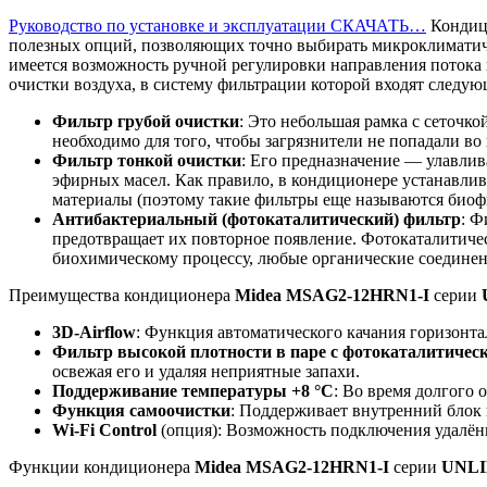
Руководство по установке и эксплуатации СКАЧАТЬ…
Кондиц
полезных опций, позволяющих точно выбирать микроклиматиче
имеется возможность ручной регулировки направления потока
очистки воздуха, в систему фильтрации которой входят следу
Фильтр грубой очистки
: Это небольшая рамка с сеточк
необходимо для того, чтобы загрязнители не попадали в
Фильтр тонкой очистки
: Его предназначение — улавлив
эфирных масел. Как правило, в кондиционере устанавли
материалы (поэтому такие фильтры еще называются биоф
Антибактериальный (фотокаталитический) фильтр
: Ф
предотвращает их повторное появление. Фотокаталитичес
биохимическому процессу, любые органические соединен
Преимущества кондиционера
Midea MSAG2-12HRN1-I
серии
3D-Airflow
: Функция автоматического качания горизонт
Фильтр высокой плотности в паре с фотокаталитиче
освежая его и удаляя неприятные запахи.
Поддерживание температуры +8 °С
: Во время долгого
Функция самоочистки
: Поддерживает внутренний блок 
Wi-Fi Control
(опция): Возможность подключения удалённ
Функции кондиционера
Midea MSAG2-12HRN1-I
серии
UNL