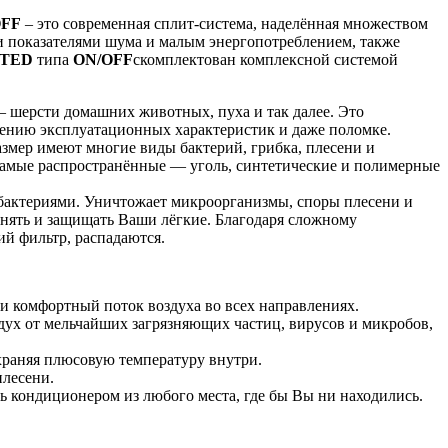
OFF
– это современная сплит-система, наделённая множеством
 показателями шума и малым энергопотреблением, также
ITED
типа
ON/OFF
скомплектован комплексной системой
— шерсти домашних животных, пуха и так далее. Это
дшению эксплуатационных характеристик и даже поломке.
азмер имеют многие виды бактерий, грибка, плесени и
 Самые распространённые — уголь, синтетические и полимерные
и бактериями. Уничтожает микроорганизмы, споры плесени и
анять и защищать Ваши лёгкие. Благодаря сложному
й фильтр, распадаются.
и комфортный поток воздуха во всех направлениях.
ух от мельчайших загрязняющих частиц, вирусов и микробов,
охраняя плюсовую температуру внутри.
плесени.
ь кондиционером из любого места, где бы Вы ни находились.