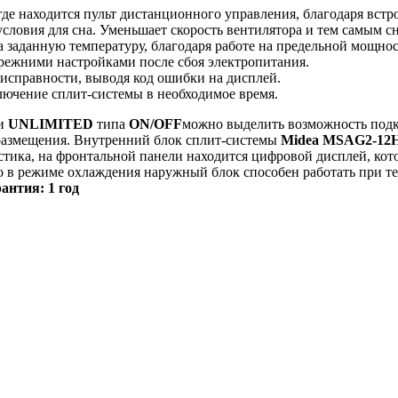
где находится пульт дистанционного управления, благодаря встр
ловия для сна. Уменьшает скорость вентилятора и тем самым с
 заданную температуру, благодаря работе на предельной мощнос
прежними настройками после сбоя электропитания.
исправности, выводя код ошибки на дисплей.
лючение сплит-системы в необходимое время.
и
UNLIMITED
типа
ON/OFF
можно выделить возможность подк
размещения. Внутренний блок сплит-системы
Midea MSAG2-12
астика, на фронтальной панели находится цифровой дисплей, к
что в режиме охлаждения наружный блок способен работать при т
антия: 1 год