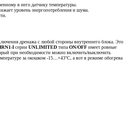
оенному в него датчику температуры.
нижает уровень энергопотребления и шума.
ти.
лючения дренажа с любой стороны внутреннего блока. Это
HRN1-I
серии
UNLIMITED
типа
ON/OFF
имеет ровные
оторый при необходимости можно включить/выключить
емпературе за окошком -15…+43°С, а вот в режиме обогрева