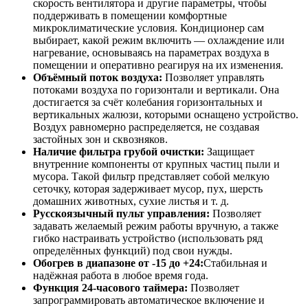
скорость вентилятора и другие параметры, чтобы
поддерживать в помещении комфортные
микроклиматические условия. Кондиционер сам
выбирает, какой режим включить — охлаждение или
нагревание, основываясь на параметрах воздуха в
помещении и оперативно реагируя на их изменения.
Объёмный поток воздуха:
Позволяет управлять
потоками воздуха по горизонтали и вертикали. Она
достигается за счёт колебания горизонтальных и
вертикальных жалюзи, которыми оснащено устройство.
Воздух равномерно распределяется, не создавая
застойных зон и сквозняков.
Наличие фильтра грубой очистки:
Защищает
внутренние компоненты от крупных частиц пыли и
мусора. Такой фильтр представляет собой мелкую
сеточку, которая задерживает мусор, пух, шерсть
домашних животных, сухие листья и т. д.
Русскоязычный пульт управления:
Позволяет
задавать желаемый режим работы вручную, а также
гибко настраивать устройство (использовать ряд
определённых функций) под свои нужды.
Обогрев в диапазоне от -15 до +24:
Стабильная и
надёжная работа в любое время года.
Функция 24-часового таймера:
Позволяет
запрограммировать автоматическое включение и