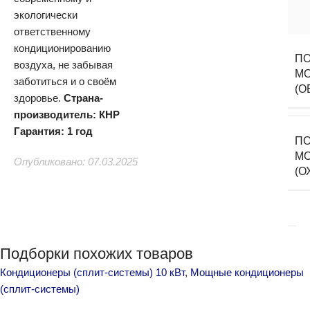
экологически
ответственному
кондиционированию
ПО
воздуха, не забывая
М
заботиться и о своём
(О
здоровье.
Страна-
производитель: КНР
Гарантия: 1 год
ПО
М
Опубликовано: 07.03.2025
(О
Подборки похожих товаров
Кондиционеры (сплит-системы) 10 кВт
,
Мощные кондиционеры
(сплит-системы)