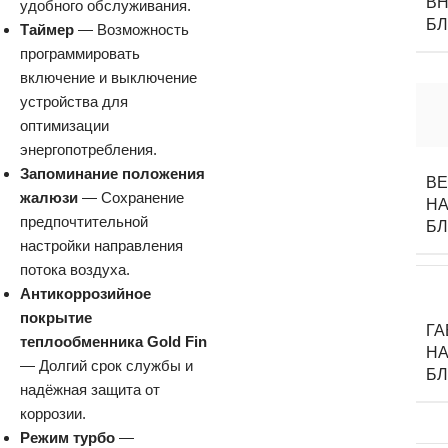
ВН
удобного обслуживания.
Б
Таймер
— Возможность
программировать
включение и выключение
устройства для
оптимизации
энергопотребления.
Запоминание положения
В
жалюзи
— Сохранение
НА
предпочтительной
Б
настройки направления
потока воздуха.
Антикоррозийное
покрытие
Г
теплообменника Gold Fin
НА
— Долгий срок службы и
Б
надёжная защита от
коррозии.
Режим турбо
—