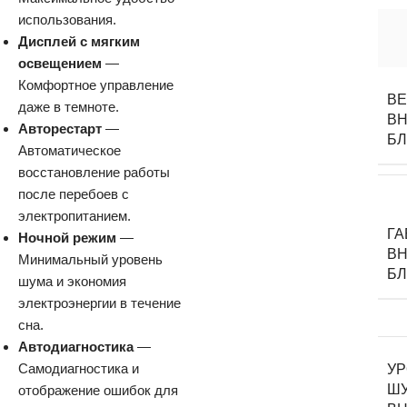
использования.
Дисплей с мягким
освещением
—
Комфортное управление
В
даже в темноте.
ВН
Авторестарт
—
Б
Автоматическое
восстановление работы
после перебоев с
электропитанием.
Г
Ночной режим
—
ВН
Минимальный уровень
Б
шума и экономия
электроэнергии в течение
сна.
Автодиагностика
—
Самодиагностика и
У
Ш
отображение ошибок для