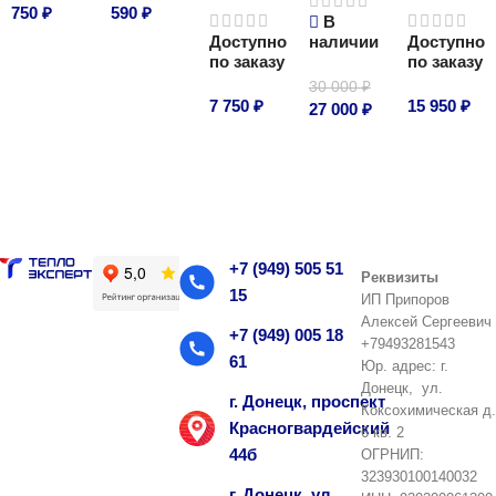
750
₽
590
₽
В
Доступно
наличии
Доступно
В корзину
В корзину
по заказу
по заказу
30 000
₽
7 750
₽
15 950
₽
27 000
₽
В корзину
В корзину
В корзину
+7 (949) 505 51
Реквизиты
15
ИП Припоров
Алексей Сергеевич
+7 (949) 005 18
+79493281543
61
Юр. адрес: г.
Донецк, ул.
г. Донецк, проспект
Коксохимическая д.
Красногвардейский
6 кв. 2
44б
ОГРНИП:
323930100140032
г. Донецк, ул.