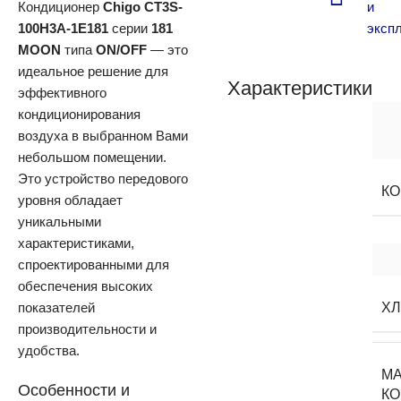
Кондиционер
Chigo CT3S-
и
100H3A-1E181
серии
181
эксп
MOON
типа
ON/OFF
— это
идеальное решение для
Характеристики
эффективного
кондиционирования
воздуха в выбранном Вами
небольшом помещении.
Это устройство передового
К
уровня обладает
уникальными
характеристиками,
спроектированными для
обеспечения высоких
показателей
Х
производительности и
удобства.
М
Особенности и
К