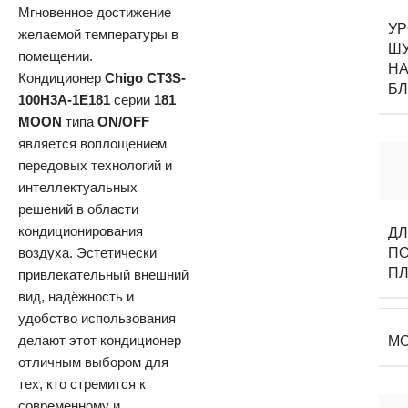
Мгновенное достижение
У
желаемой температуры в
Ш
помещении.
НА
Кондиционер
Chigo CT3S-
Б
100H3A-1E181
серии
181
MOON
типа
ON/OFF
является воплощением
передовых технологий и
интеллектуальных
решений в области
кондиционирования
Д
воздуха. Эстетически
П
П
привлекательный внешний
вид, надёжность и
удобство использования
делают этот кондиционер
М
отличным выбором для
тех, кто стремится к
современному и