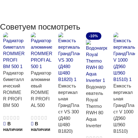
Советуем посмотреть
-10%
Радиатор
Радиатор
биметалл
алюмини
ический
евый
Емкость
Емкость
Водонагр
ROMME
ROMME
вертикал
вертикал
еватель
R PROFI
R PROFI
ьная
ьная
Royal
BM 500
AL 500
ГрандПла
ГрандПла
Thermo
ст VS 300
ст V 1000
RWH 80
(Д480
(Д960
Aqua
В
В
Ш480
Ш960
Inverter
наличии
наличии
В1820)
В1510)