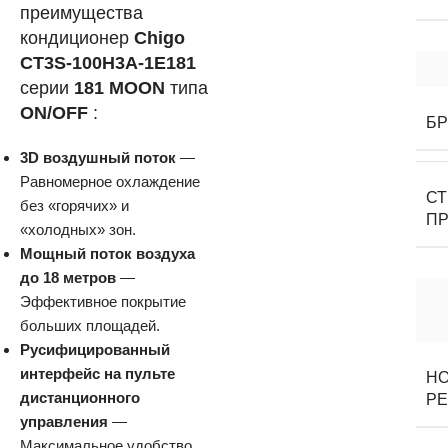
преимущества
кондиционер
Chigo
CT3S-100H3A-1E181
серии
181 MOON
типа
ON/OFF
:
Б
3D воздушный поток
—
Равномерное охлаждение
С
без «горячих» и
П
«холодных» зон.
Мощный поток воздуха
до 18 метров
—
Эффективное покрытие
больших площадей.
Русифицированный
интерфейс на пульте
Н
дистанционного
Р
управления
—
Максимальное удобство