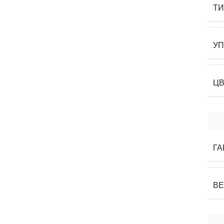
Т
У
Ц
ГА
В