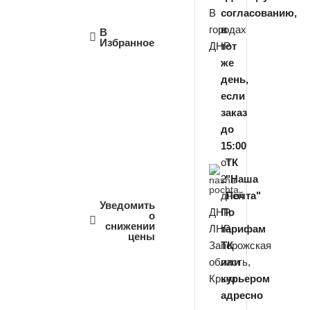
В
согласованию,
городах
в
В
Избранное
ДНР
тот
же
день,
если
заказ
до
15:00
от
ТК
2
"Наша
дней
Почта"
Уведомить
ДНР,
По
о
снижении
ЛНР,
тарифам
цены
Запорожская
ТК
область,
или
Крым
курьером
адресно