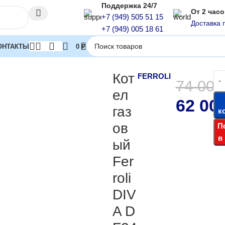
Поддержка 24/7
От 2 час
+7 (949) 505 51 15
Доставка 
+7 (949) 005 18 61
ОНТАКТЫ
0
₽
 котлы
Настенные газовые котлы двухконтурные
Котел газовый F
Кот
FERROLI
74 00
ел
62 00
газ
к
ов
П
в
ый
Fer
roli
DIV
A D