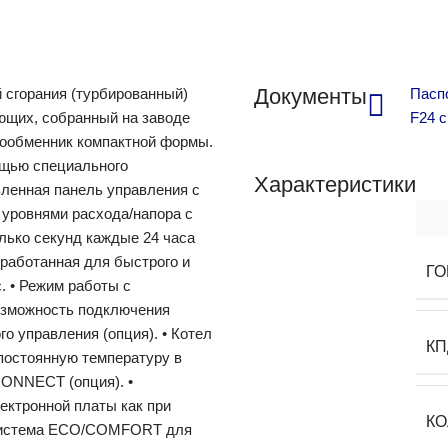
Документы
 сгорания (турбированный)
Паспо
ющих, собранный на заводе
F24 с
ообменник компактной формы.
ощью специального
Характеристики
вленная панель управления с
 уровнями расхода/напора с
лько секунд каждые 24 часа
зработанная для быстрого и
ГО
. • Режим работы с
Возможность подключения
о управления (опция). • Котел
КП
постоянную температуру в
CONNECT (опция). •
ктронной платы как при
КО
• Система ECO/COMFORT для