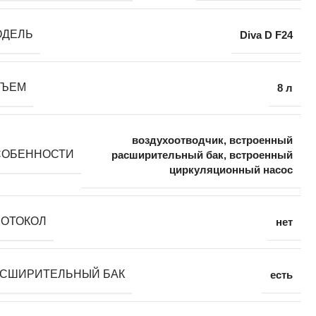
ОДЕЛЬ
Diva D F24
БЪЕМ
8 л
воздухоотводчик
,
встроенный
СОБЕННОСТИ
расширительный бак
,
встроенный
циркуляционный насос
РОТОКОЛ
нет
АСШИРИТЕЛЬНЫЙ БАК
есть