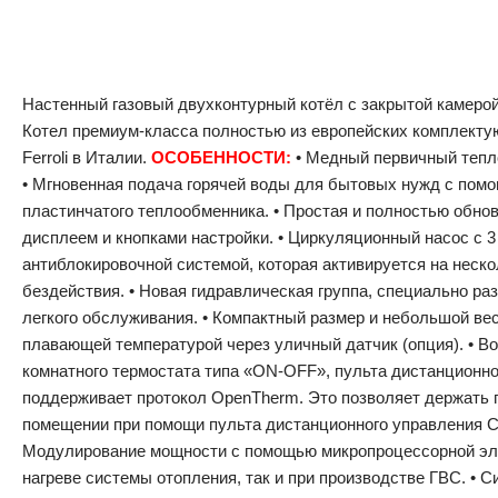
Настенный газовый двухконтурный котёл с закрытой камерой
Котел премиум-класса полностью из европейских комплекту
Ferroli в Италии.
ОСОБЕННОСТИ:
• Медный первичный тепл
• Мгновенная подача горячей воды для бытовых нужд с пом
пластинчатого теплообменника. • Простая и полностью обно
дисплеем и кнопками настройки. • Циркуляционный насос с 3
антиблокировочной системой, которая активируется на неско
бездействия. • Новая гидравлическая группа, специально ра
легкого обслуживания. • Компактный размер и небольшой вес
плавающей температурой через уличный датчик (опция). • 
комнатного термостата типа «ON-OFF», пульта дистанционног
поддерживает протокол OpenTherm. Это позволяет держать 
помещении при помощи пульта дистанционного управления 
Модулирование мощности с помощью микропроцессорной эле
нагреве системы отопления, так и при производстве ГВС. 