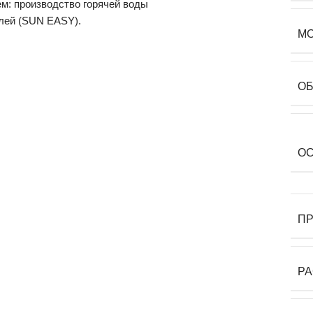
ем: производство горячей воды
лей (SUN EASY).
М
О
О
П
Р