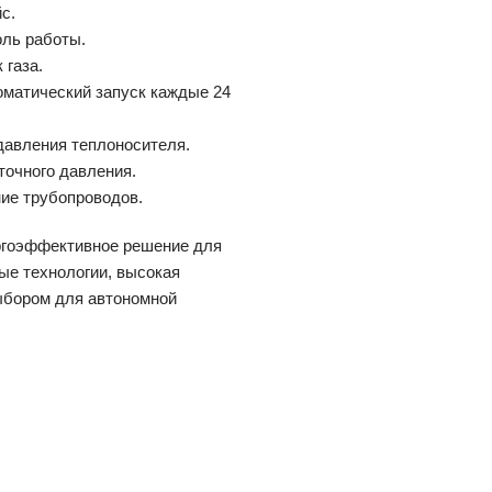
с.
оль работы.
 газа.
томатический запуск каждые 24
 давления теплоносителя.
точного давления.
ние трубопроводов.
ергоэффективное решение для
ые технологии, высокая
ыбором для автономной