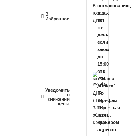
В
согласованию,
городах
в
В
Избранное
ДНР
тот
же
день,
если
заказ
до
15:00
от
ТК
2
"Наша
дней
Почта"
Уведомить
ДНР,
По
о
снижении
ЛНР,
тарифам
цены
Запорожская
ТК
область,
или
Крым
курьером
адресно