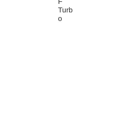
F
Turb
o