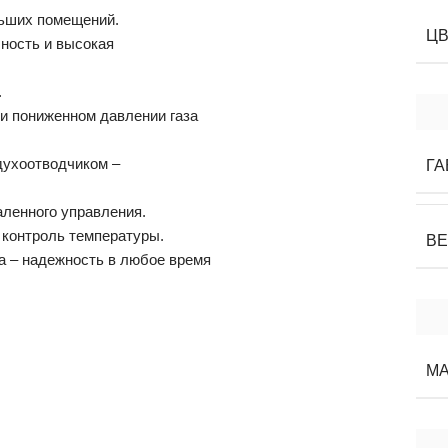
льших помещений.
Ц
ность и высокая
.
и пониженном давлении газа
духоотводчиком –
ГА
ленного управления.
 контроль температуры.
В
а – надежность в любое время
М