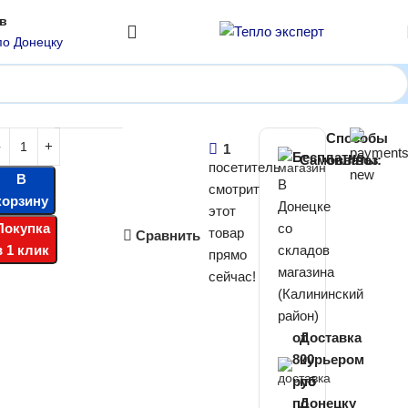
ов
по Донецку
axi ECO Life 1.31F Turbo
Способы
00
₽
1
Бесплатно
Самовывоз
оплаты:
посетитель
В
В
смотрит
корзину
Донецке
этот
Покупка
со
товар
Сравнить
в 1 клик
складов
прямо
магазина
сейчас!
(Калининский
район)
от
Доставка
800
курьером
руб
по
по
Донецку