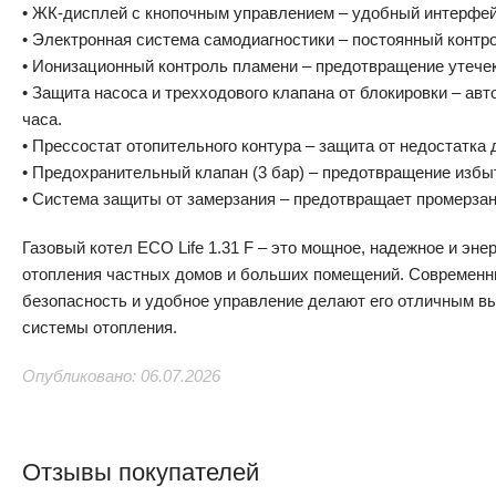
• ЖК-дисплей с кнопочным управлением – удобный интерфей
• Электронная система самодиагностики – постоянный контр
• Ионизационный контроль пламени – предотвращение утечек
• Защита насоса и трехходового клапана от блокировки – ав
часа.
• Прессостат отопительного контура – защита от недостатка
• Предохранительный клапан (3 бар) – предотвращение избы
• Система защиты от замерзания – предотвращает промерза
Газовый котел ECO Life 1.31 F – это мощное, надежное и эн
отопления частных домов и больших помещений. Современн
безопасность и удобное управление делают его отличным в
системы отопления.
Опубликовано: 06.07.2026
Отзывы покупателей