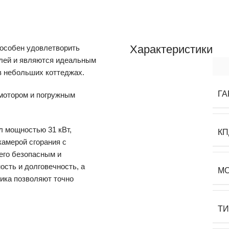
Характеристики
пособен удовлетворить
лей и являются идеальным
в небольших коттеджах.
ГА
мотором и погружным
л мощностью 31 кВт,
КП
камерой сгорания с
его безопасным и
сть и долговечность, а
М
ика позволяют точно
Т