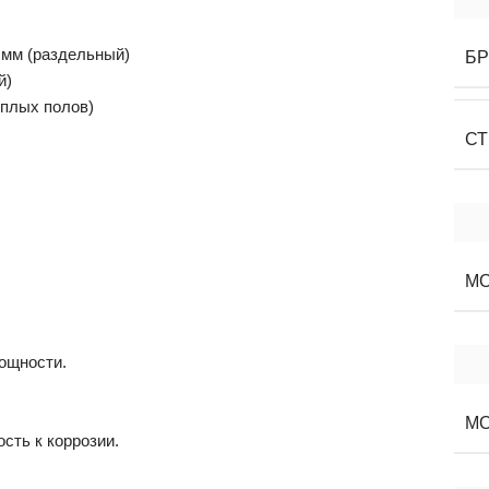
 мм (раздельный)
Б
й)
еплых полов)
СТ
М
ощности.
М
сть к коррозии.