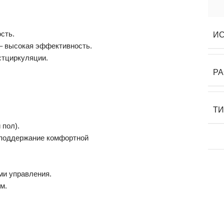
сть.
ИС
– высокая эффективность.
стциркуляции.
РА
ТИ
 пол).
и поддержание комфортной
ми управления.
м.