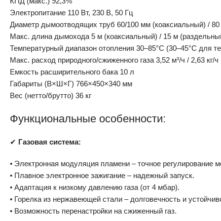
КПД (макс.) 92,3%
Электропитание 110 Вт, 230 В, 50 Гц
Диаметр дымоотводящих труб 60/100 мм (коаксиальный) / 80
Макс. длина дымохода 5 м (коаксиальный) / 15 м (раздельны
Температурный диапазон отопления 30–85°C (30–45°C для т
Макс. расход природного/сжиженного газа 3,52 м³/ч / 2,63 кг/ч
Емкость расширительного бака 10 л
Габариты (В×Ш×Г) 766×450×340 мм
Вес (нетто/брутто) 36 кг
Функциональные особенности:
✔
Газовая система:
• Электронная модуляция пламени – точное регулирование м
• Плавное электронное зажигание – надежный запуск.
• Адаптация к низкому давлению газа (от 4 мбар).
• Горелка из нержавеющей стали – долговечность и устойчиво
• Возможность перенастройки на сжиженный газ.