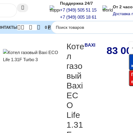
Поддержка 24/7
От 2 час
+7 (949) 505 51 15
Доставка 
+7 (949) 005 18 61
ОНТАКТЫ
0
₽
 котлы
Настенные газовые котлы одноконтурные
Котел газовый B
Коте
BAXI
83 0
л
газо
вый
Baxi
EC
O
Life
1.31