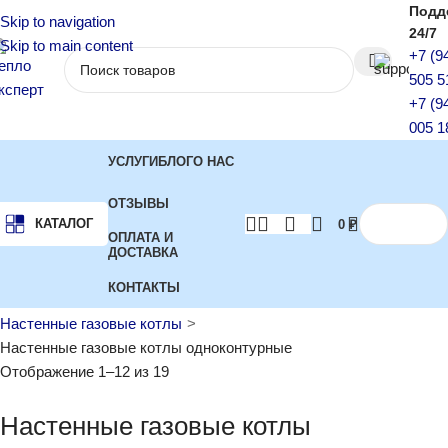
Подд
Skip to navigation
24/7
Skip to main content
+7 (9
505 5
+7 (9
005 1
УСЛУГИ
БЛОГ
О НАС
ОТЗЫВЫ
КАТАЛОГ
0
₽
ОПЛАТА И
ДОСТАВКА
КОНТАКТЫ
Главная
Котлы отопления
Газовые котлы
Настенные газовые котлы
Настенные газовые котлы одноконтурные
Отображение 1–12 из 19
Настенные газовые котлы