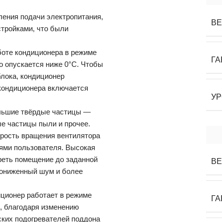
ения подачи электропитания,
ВЕ
стройками, что были
боте кондиционера в режиме
ГА
о опускается ниже 0°С. Чтобы
блока, кондиционер
кондиционера включается
УР
льшие твёрдые частицы —
е частицы пыли и прочее.
орость вращения вентилятора
иями пользователя. Высокая
реть помещение до заданной
ВЕ
пониженный шум и более
ционер работает в режиме
ГА
е, благодаря изменению
ских подогревателей поддона