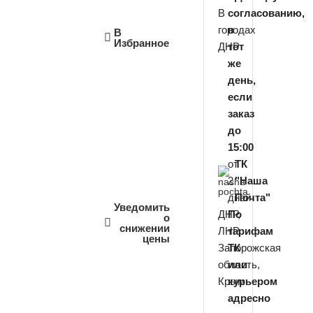
В
согласованию,
городах
в
В
Избранное
ДНР
тот
же
день,
если
заказ
до
15:00
от
ТК
2
"Наша
дней
Почта"
Уведомить
ДНР,
По
о
снижении
ЛНР,
тарифам
цены
Запорожская
ТК
область,
или
Крым
курьером
адресно