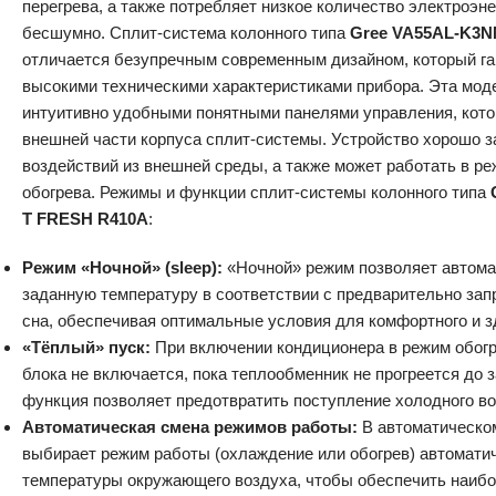
перегрева, а также потребляет низкое количество электроэне
бесшумно. Cплит-система колонного типа
Gree VA55AL-K3
отличается безупречным современным дизайном, который га
высокими техническими характеристиками прибора. Эта мод
интуитивно удобными понятными панелями управления, кото
внешней части корпуса сплит-системы. Устройство хорошо 
воздействий из внешней среды, а также может работать в ре
обогрева. Режимы и функции сплит-системы колонного типа
T FRESH R410A
:
Режим «Ночной» (sleep):
«Ночной» режим позволяет автома
заданную температуру в соответствии с предварительно за
сна, обеспечивая оптимальные условия для комфортного и з
«Тёплый» пуск:
При включении кондиционера в режим обогр
блока не включается, пока теплообменник не прогреется до 
функция позволяет предотвратить поступление холодного в
Автоматическая смена режимов работы:
В автоматическо
выбирает режим работы (охлаждение или обогрев) автоматич
температуры окружающего воздуха, чтобы обеспечить наиб