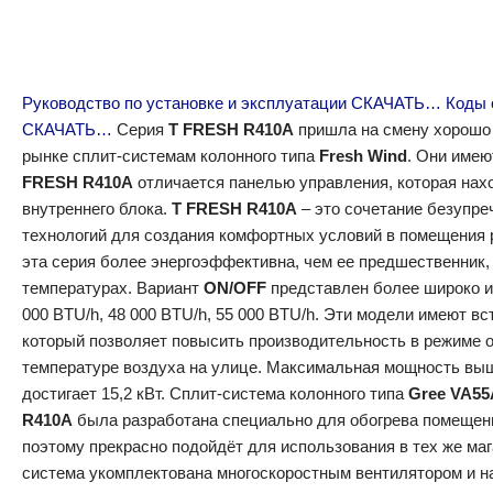
Руководство по установке и эксплуатации СКАЧАТЬ…
Коды 
СКАЧАТЬ…
Серия
T FRESH R410A
пришла на смену хорошо
рынке сплит-системам колонного типа
Fresh Wind
. Они имею
FRESH R410A
отличается панелью управления, которая нах
внутреннего блока.
T FRESH R410A
– это сочетание безупре
технологий для создания комфортных условий в помещения р
эта серия более энергоэффективна, чем ее предшественник, 
температурах. Вариант
ON/OFF
представлен более широко и
000 BTU/h, 48 000 BTU/h, 55 000 BTU/h. Эти модели имеют в
который позволяет повысить производительность в режиме о
температуре воздуха на улице. Максимальная мощность вы
достигает 15,2 кВт. Cплит-система колонного типа
Gree VA5
R410A
была разработана специально для обогрева помещен
поэтому прекрасно подойдёт для использования в тех же маг
система укомплектована многоскоростным вентилятором и 