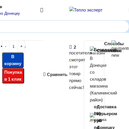
ов
по Донецку
7A (серия T FRESH R410A)
Способы
 700
₽
2
Бесплатно
Самовывоз
оплаты:
посетителя
В
В
смотрят
корзину
Донецке
этот
Покупка
со
товар
Сравнить
в 1 клик
складов
прямо
магазина
сейчас!
(Калининский
район)
от
Доставка
800
курьером
руб
по
по
Донецку