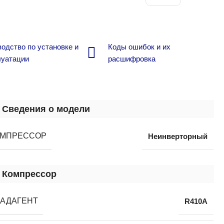
одство по установке и
Коды ошибок и их
луатации
расшифровка
Сведения о модели
ОМПРЕССОР
Неинверторный
Компрессор
АДАГЕНТ
R410A