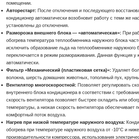
помещении.
Авторестарт:
После отключения и последующего восстановл
кондиционер автоматически возобновит работу с теми же на
установлены до отключения.
Разморозка внешнего блока — «автоматическая»:
При ра
обогрева температура теплообменника наружного блока част
исключить образование льда на теплообменнике наружного 
переключается в режим размораживания. Данная функция у 
автоматически.
Фильтр «Механический (пластиковая сетка)»:
Удаляет бо
волокна, шерсть домашних животных, тополиный пух, крупны
Вентилятор многоскоростной:
Позволяет регулировать ск
внутреннего блока кондиционера в соответствии с требован
скорость вентилятора позволяет быстрее охладить или обог
температуры, а низкая скорость вентилятора обеспечивает 
комфортный поток воздуха.
Нагрев при низкой температуре наружного воздуха:
Конди
обогрева при температуре наружного воздуха от -10°С и ниж
производительности компрессора, использования электриче