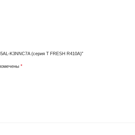
A55AL-K3NNC7A (серия T FRESH R410A)”
 помечены
*