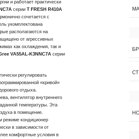
ргии и работает практически
МА
NNC7A
серии
T FRESH R410A
рмонично сочетается с
ель укомплектована
рые располагаются на
защищено от агрессивных
жимах как охлаждения, так и
Б
Gree VA55AL-K3NNC7A
серии
СТ
тически регулировать
программированной «кривой»
дорового отдыха.
ева, вентилятор внутреннего
заданной температуры. Эта
оздуха в помещение.
Н
м режиме кондиционер
ески в зависимости от
олее комфортные условия в