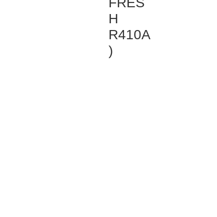
FRES
H
R410A
)