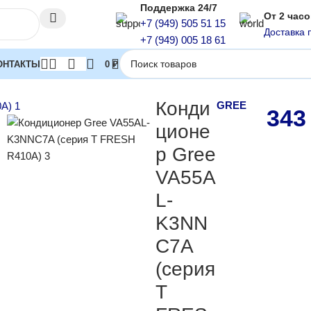
Поддержка 24/7
От 2 час
+7 (949) 505 51 15
Доставка 
+7 (949) 005 18 61
ОНТАКТЫ
0
₽
плит-системы колонного типа
Кондиционер Gree VA55AL-K3NNC
Конди
GREE
343
ционе
р Gree
VA55A
L-
K3NN
C7A
(серия
T