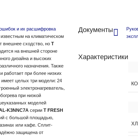
Документы
ошибок и их расшифровка
Руков
 известным на климатическом
эксп
т внешнее сходство, но
T
одится на внешней стороне
Характеристики
чного дизайна и высоких
азличного назначения. Также
и работает при более низких
 имеет целых три модели: 24
К
строенный электронагреватель,
богрева при низкой
шеуказанных моделей
5AL-K3NNC7A
серии
T FRESH
ий с большой площадью,
ХЛ
азинах или кафе. Сплит-
надёжно защищена от