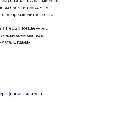
ектронагреватель позволяет
е из блока и тем самым
 теплопроизводительность
и
T FRESH R410A
— это
ктически всем высоким
имата.
Страна-
ры (сплит-системы)