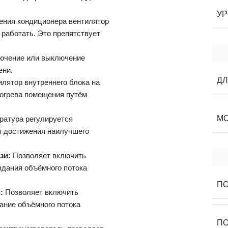
УР
ения кондиционера вентилятор
 работать. Это препятствует
лючение или выключение
ени.
Д
илятор внутреннего блока на
огрева помещения путём
М
ратура регулируется
я достижения наилучшего
зи:
Позволяет включить
здания объёмного потока
ПО
и:
Позволяет включить
ание объёмного потока
ПО