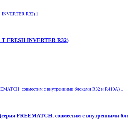
я T FRESH INVERTER R32)
серия FREEMATCH, совместим с внутренними бло