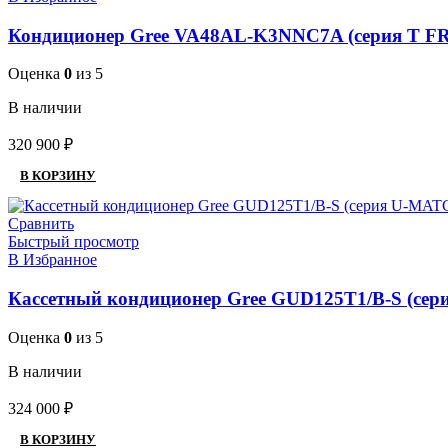
Кондиционер Gree VA48AL-K3NNC7A (серия T F
Оценка
0
из 5
В наличии
320 900
₽
В КОРЗИНУ
Сравнить
Быстрый просмотр
В Избранное
Кассетный кондиционер Gree GUD125T1/B-S (с
Оценка
0
из 5
В наличии
324 000
₽
В КОРЗИНУ