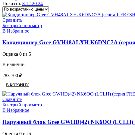
Показать
8
12
20
24
Сравнить
Быстрый просмотр
В Избранное
Кондиционер Gree GVH48ALXH-K6DNC7A (сери
Оценка
0
из 5
В наличии
283 700
₽
В КОРЗИНУ
Сравнить
Быстрый просмотр
В Избранное
Наружный блок Gree GWHD(42) NK6OO (LCLH) (
Оценка
0
из 5