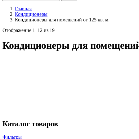
Главная
Кондиционеры
Кондиционеры для помещений от 125 кв. м.
Цены:
Отображение 1–12 из 19
по
возрастанию
Кондиционеры для помещений 
Цена
Бренд
Gree
19
Компрессор
Инверторный
17
Неинверторный
2
Страна производства
Китай
19
Каталог товаров
Фильтры