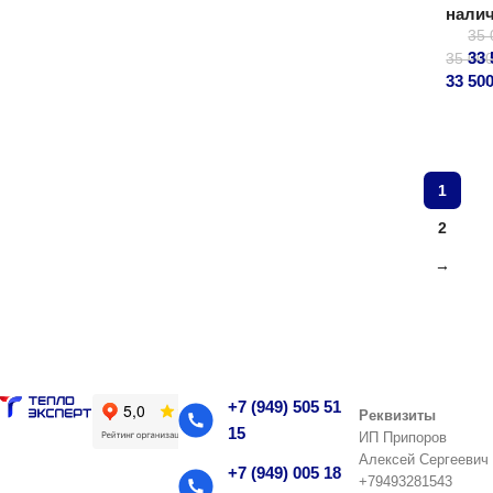
нали
35
33
35 00
33 50
В
В ко
1
2
→
+7 (949) 505 51
Реквизиты
15
ИП Припоров
Алексей Сергеевич
+7 (949) 005 18
+79493281543