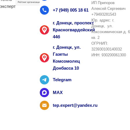
ИП Припоров
Алексей Сергеевич
+7 (949) 005 18 61
+79493281543
Юр. адрес: г.
г. Донецк, проспект
Донецк, ул.
Красногвардейский
Коксохимическая д. 6
44б
кв. 2
ОГРНИП:
г. Донецк, ул.
323930100140032
Газеты
ИНН: 930200061300
Комсомолец
Донбасса 10
Telegram
MAX
tep.expert@yandex.ru