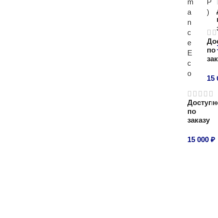
m
Р
a
)
n
c
До
e
по
E
за
c
o
15
П
Доступн
по
заказу
15 000
₽
Подроб
-8%
-18%
-