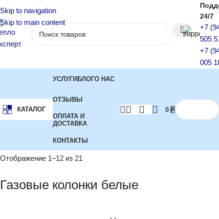
Подд
Skip to navigation
24/7
Skip to main content
+7 (9
505 5
+7 (9
005 1
УСЛУГИ
БЛОГ
О НАС
ОТЗЫВЫ
КАТАЛОГ
0
₽
ОПЛАТА И
ДОСТАВКА
КОНТАКТЫ
Главная
Водонагреватели
Газовые колонки белые
Отображение 1–12 из 21
Газовые колонки белые