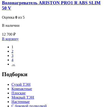
Водонагреватель ARISTON PRO1 R ABS SLIM
50 V
Оценка
0
из 5
В наличии
12 700
₽
В корзину
1
2
3
4
→
Подборки
Сухой ТЭН
Компактные
Плоские
Мокрый ТЭН
Настенные
С боковой подводкой