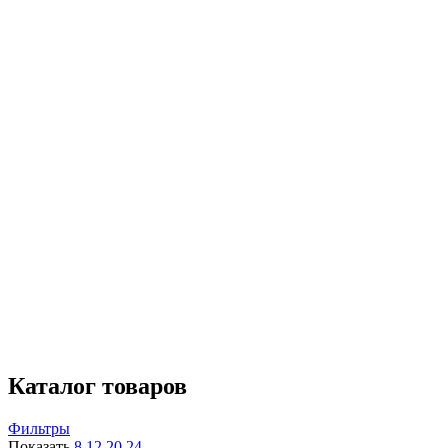
Внутренний бак
биостеклофарфор
7
нержавеющая сталь
9
эмалированная сталь
28
Тэн
мокрый
10
сухой
18
Диаметр
От
До
Мощность
От
До
Тип установки
вертикальный
21
горизонтальный
7
Размещение
настенный
14
Присоединительная резьба
1/2"
13
Каталог товаров
Фильтры
Показать
8
12
20
24