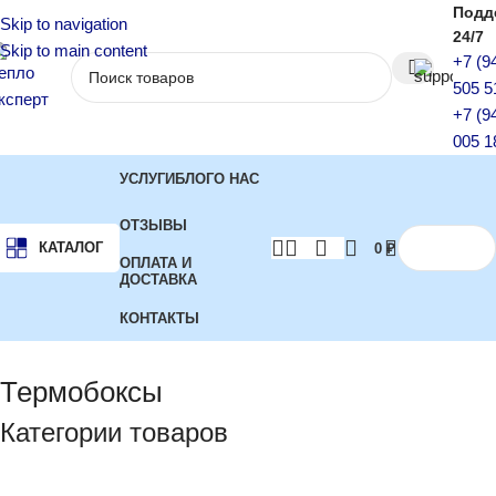
Подд
Skip to navigation
24/7
Skip to main content
+7 (9
505 5
+7 (9
005 1
УСЛУГИ
БЛОГ
О НАС
ОТЗЫВЫ
КАТАЛОГ
0
₽
ОПЛАТА И
ДОСТАВКА
КОНТАКТЫ
Главная
Термобоксы
Показаны все (8)
Термобоксы
Категории товаров