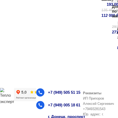
193 0
До
135 460
по
Под
112 000
за
Подроб
29
27
П
+7 (949) 505 51 15
Реквизиты
ИП Припоров
Алексей Сергеевич
+7 (949) 005 18 61
+79493281543
Юр. адрес: г.
г. Донецк, проспект