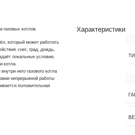
 газовых котлов.
Характеристики
ёл, который может работать
йствия: снег, град, дождь,
Т
здаёт локальные условия,
 котла.
внутри него газового котла
ловии непрерывной работы
рживается положительная
ГА
В