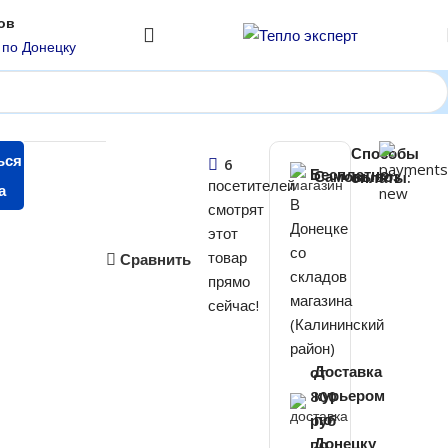
ов
 по Донецку
Способы
₽
ься
6
Бесплатно
оплаты:
Самовывоз
посетителей
а
В
смотрят
Донецке
этот
со
товар
Сравнить
складов
прямо
магазина
сейчас!
(Калининский
район)
от
Доставка
800
курьером
руб
по
по
Донецку