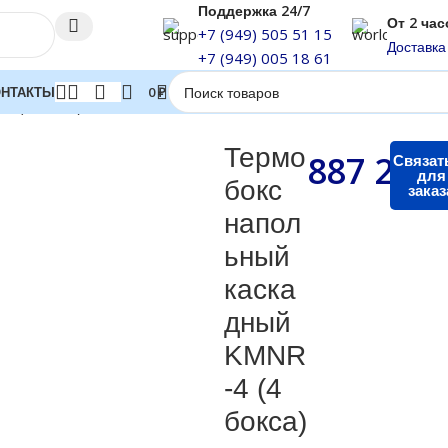
Поддержка 24/7
От 2 час
+7 (949) 505 51 15
Доставка
+7 (949) 005 18 61
ОНТАКТЫ
0
₽
4 (4 бокса)
Термо
887 250
Связат
для
бокс
заказ
напол
ьный
каска
дный
KMNR
-4 (4
бокса)