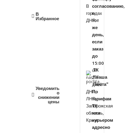
В
согласованию,
городах
в
В
Избранное
ДНР
тот
же
день,
если
заказ
до
15:00
от
ТК
2
"Наша
дней
Почта"
Уведомить
ДНР,
По
о
снижении
ЛНР,
тарифам
цены
Запорожская
ТК
область,
или
Крым
курьером
адресно