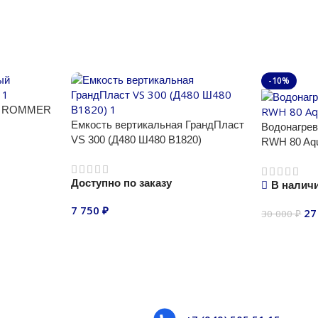
-10%
ый ROMMER
Емкость вертикальная ГрандПласт
Водонагрев
VS 300 (Д480 Ш480 В1820)
RWH 80 Aqu
Доступно по заказу
В налич
7 750
₽
27
30 000
₽
В корзину
В корзину