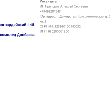
Реквизиты
ИП Припоров Алексей Сергеевич
+79493281543
Юр. адрес: г. Донецк, ул. Коксохимическая д. 6
кв. 2
сногвардейский 44б
ОГРНИП: 323930100140032
ИНН: 930200061300
омсомолец Донбасса